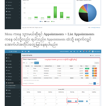
Menu ကနေ သွားမယ်ဆိုရင်
Appointments > List Appointments
ကနေ ဝင်လို့လည်း ရပါသည်။ Appointments ထဲသို့ ရောက်လျှင်
အောက်ပါအတိုင်းတွေ့မြင်နေရပါမည်။