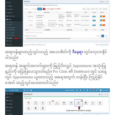
ဆရာဝန်များထည့်သွင်းသည့် အသေးစိတ်ကို
ဒီနေရာ
တွင်လေ့လာနိုင်
ပါသည်။
ဆရာဝန် အချက်အလက်များကို ဖြည့်ပီးလျှင် Appointment အသုံးပြု
နည်းကို ပြောပြပေးသွားပါမည်။ Pro Clinic ၏ Dashboard တွင် ယနေ့
တွင် Appointments ယူထားသည့် အရေအတွက် တန်းပြီး ကြည့်နိုင်
အောင် ထည့်သွင်းပေးထားပါသည်။