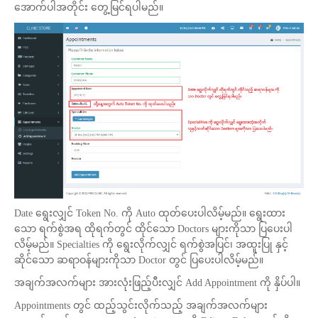
အောက်ပါအတိုင်း တွေ့မြင်ရပါမည်။
Date ရွေးလျှင် Token No. ကို Auto ထုတ်ပေးပါလိမ့်မည်။ ရွေးထား
သော ရက်စွဲအရ ထိုရက်တွင် ထိုင်သော Doctors များကိုသာ ပြပေးပါ
လိမ့်မည်။ Specialties ကို ရွေးလိုက်လျှင် ရက်စွဲအပြင်၊ အထူးပြု နှင့်
ဆိုင်သော ဆရာဝန်များကိုသာ Doctor တွင် ပြပေးပါလိမ့်မည်။
အချက်အလက်များ အားလုံးဖြည့်ပီးလျှင် Add Appointment ကို နှိပ်ပါ။
Appointments တွင် ထည့်သွင်းလိုက်သည့် အချက်အလက်များ