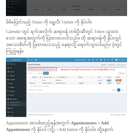
မိမိပြောင်းမည့် Status ကို ရွေးပီး Update ကို နှိပ်ပါ။
Calendar တွင် ရက်အလိုက် ဆရာဝန် တစ်ဦးဆီတွင် Token ယူထား
သော အရေအတွက်ကို ပြထားပေးပါသည်။ ထို ဆရာဝန်ကို နှိပ်လျှင်
အသေးစိတ်ကို ပြထားပေးသည့် နေရာသို့ ရောက်သွားပါမည်။ ပုံတွင်
ကြည့်ရန်။
Appointment အသစ်ထည့်ရန်အတွက်
Appointments > Add
Appointment
ကို နှိပ်ပါ (သို့) +Add button ကို နှိပ်ပါ။ ထို့နောက်