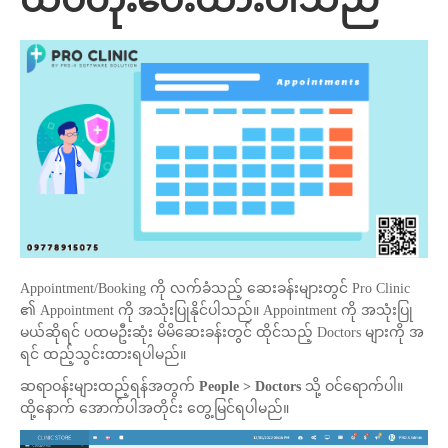
ထပ်တိုးပေးထားပါသည်
Appointment/Booking ကို လက်ခံသည့် ဆေးခန်းများတွင် Pro Clinic
၏ Appointment ကို အသုံးပြုနိုင်ပါသည်။ Appointment ကို အသုံးပြု
မယ်ဆိုရင် ပထမဦးဆုံး မိမိဆေးခန်းတွင် ထိုင်သည့် Doctors များကို အ
ရင် ထည့်သွင်းထားရပါမည်။
ဆရာဝန်းများထည့်ရန်အတွက်
People > Doctors
သို့ ဝင်ရောက်ပါ။
ထို့နောက် အောက်ပါအတိုင်း တွေ့မြင်ရပါမည်။