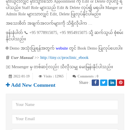
မှားယွင်းလျှင် မှားသွားသော Appointment ကို Edit or Delete လုပ်လို့ ရ
ပါသည်။ Staff Role များသည် Edit & Delete လုပ်၍ မရပါ။ Manger or
Admin Role များသာလျှင် Edit, Delete ပြုလုပ်နိုင်ပါမည်။
အသေးစိတ် အချက်အလက်များကို သိရှိလိုပါက …
ဖုန်းနံပါတ် 📞 +95 9778915075, +95 9954915075 သို့ ဆက်သွယ် စုံစမ်း
နိုင်ပါသည်။
🌐 Demo အသုံးပြုရန်အတွက်
website
တွင် Book Demo ပြုလုပ်ပေးပါ။
📘 𝑼𝒔𝒆𝒓 𝑴𝒂𝒏𝒖𝒂𝒍 >>
http://tiny.cc/proclinic_ebook
✉️ Messenger မှ တစ်ဆင့်လည်း သိလိုသမျှ မေးမြန်းနိုင်ပါသည်။
2022-01-19
Visits : 12965
Comments : 0
Share :
Add New Comment