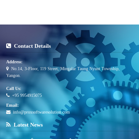
Contact Details
Address:
No.14, 3-Floor, 119 Street, Mingalar Taung Nyunt Township,
Yangon.
Call Us:
+95 9954915075
Email:
info@proxsoftwaresolution.com
Latest News