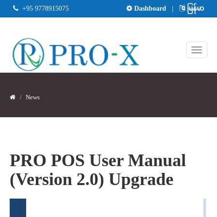
+95 9778915075
Dashboard
|
မြန်မာ
News
PRO POS User Manual
(Version 2.0) Upgrade