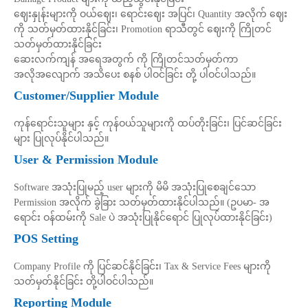
ဈေးနှုန်းများကို ဝယ်ဈေး၊ ရောင်းဈေး အပြင်၊ Quantity အလိုက် ဈေး
ကို သတ်မှတ်ထားနိုင်ခြင်း၊ Promotion ရာသီတွင် ဈေးကို ကြိုတင်
သတ်မှတ်ထားနိုင်ခြင်း
ဆေးလက်ကျန် အရေအတွက် ကို ကြိုတင်သတ်မှတ်ကာ
အလိုအလျောက် အသိပေး စနစ် ပါဝင်ခြင်း တို့ ပါဝင်ပါသည်။
Customer/Supplier Module
ကုန်ရောင်းသူများ နှင့် ကုန်ဝယ်သူများကို ထပ်တိုးခြင်း၊ ပြင်ဆင်ခြင်း
များ ပြုလုပ်နိုင်ပါသည်။
User & Permission Module
Software အသုံးပြုမည့် user များကို မိမိ အသုံးပြုစေချင်သော
Permission အလိုက် ခွဲခြား သတ်မှတ်ထားနိုင်ပါသည်။ (ဥပမာ- အ
ရောင်း ဝန်ထမ်းကို Sale ပဲ အသုံးပြုနိုင်ရောင် ပြုလုပ်ထားနိုင်ခြင်း)
POS Setting
Company Profile ကို ပြင်ဆင်နိုင်ခြင်း၊ Tax & Service Fees များကို
သတ်မှတ်နိုင်ခြင်း တို့ပါဝင်ပါသည်။
Reporting Module