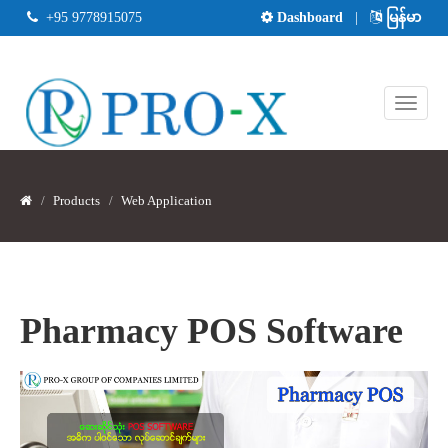
+95 9778915075
Dashboard
|
မြန်မာ
Products
Web Application
Pharmacy POS Software