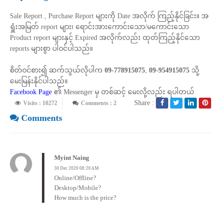
Sale Report , Purchase Report များကို Date အလိုက် ကြည့်နိုင်ခြင်း။ အ
ရှူံးအမြတ် report များ၊ ရောင်းအားကောင်းသော/မကောင်းသော
Product report များနှင့် Expired အလိုက်လည်း ထုတ်ကြည့်နိုင်သော
reports များစွာ ပါဝင်ပါသည်။
စိတ်ဝင်စား၍ ဆက်သွယ်လိုပါက
09-778915075
,
09-954915075
သို့
မေးမြန်းနိုင်ပါသည်။
Facebook Page
၏ Messenger မှ တစ်ဆင့် မေးလို့လည်း ရပါတယ်
Share :
Visits : 10272
Comments : 2
Comments
Myint Naing
30 Dec 2020 08:20 AM
Online/Offline?
Desktop/Mobile?
How much is the price?