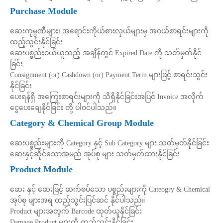
Purchase Module
ဆေးကုမ္ပဏီများ၊ အရောင်းကိုယ်စားလှယ်များမှ အဝယ်စာရင်းများကို
ထည့်သွင်းနိုင်ခြင်း
ဆေးပစ္စည်းဝယ်ယူသည့် အချိန်တွင် Expired Date ကို သတ်မှတ်နိုင်
ခြင်း
Consignment (or) Cashdown (or) Payment Term များဖြင့် စာရင်းသွင်း
နိုင်ခြင်း
ပေးရန်ရှိ အကြွေးစာရင်းများကို သိရှိနိုင်ခြင်းအပြင် Invoice အလိုက်
ငွေပေးချေနိုင်ခြင်း တို့ ပါဝင်ပါသည်။
Category & Chemical Group Module
ဆေးပစ္စည်းများကို Category နှင့် Sub Category များ သတ်မှတ်နိုင်ခြင်း
ဆေးနှင့်ဆိုင်သောအမည် အုပ်စု များ သတ်မှတ်ထားနိုင်ခြင်း
Product Module
ဆေး နှင့် ဆေးဖြင့် ဆက်စပ်သော ပစ္စည်းများကို Cateogry & Chemical
အုပ်စု များအရ ထည့်သွင်းပြင်ဆင် နိုင်ပါသည်။
Product များအတွက် Barcode ထုတ်ယူနိုင်ခြင်း
Damage Product များကို ထည့်သွင်းနိုင်ခြင်း