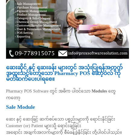
ဆေးဆိုင် နှင့် ဆေးခန်း များတွင် အသုံးပြုရန်အတွက်
အထူးသင့်တော်သော Pharmacy POS ဆော့ဝဲလ် ကို
မိတ်ဆက်ပေးပါရစေ။
Pharmacy POS Software တွင် အဓိက ပါဝင်သော
Modules
တွေ
ကတော့
Sale Module
ဆေး နှင့် ဆေးဖြင့် ဆက်စပ်သော ပစ္စည်းများကို ရောင်းနိုင်ခြင်း
Customer (or) Patient များသို့ ရောင်းချခြင်း
အရောင်း အချက်အလက်များကို စီမံခန့်ခွဲနိုင်ခြင်း တို့ပါဝင်ပါသည်။