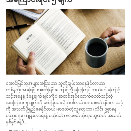
အောင်မြင်သူအများအပြားဟာ သူတို့ချမ်းသာနေနိုင်တာဟာ
တစ်နည်းအားဖြင့် စာဖတ်ခြင်းကြောင့်လို့ ပြောကြပါတယ်။ ဒါကြောင့်
သင့်အနေနဲ့ ဒီနေ့ချက်ချင်းကိုပဲ စာတစ်အုပ်လောက်စဖတ်သင့်တဲ့
အကြောင်း ၅ ချက်ကို ဖော်ပြပေးလိုက်ပါတယ်။၁။ စာဖတ်ခြင်းက သင့်
ကို အသက်ပိုရှည်စေနိုင်တယ်။စာဖတ်တဲ့လူတွေဟာ (လိင်၊ ဥစ္စာဓန၊
ပညာရေး၊ ကျန်းမာရေးနဲ့ မဆိုင်ဘဲ) စာမဖတ်တဲ့လူတွေထက် အသက်
နှစ်နှစ်ခန့်ပိ...