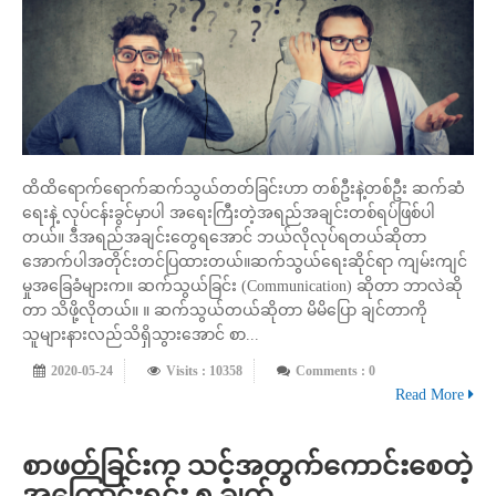
ထိထိရောက်ရောက်ဆက်သွယ်တတ်ခြင်းဟာ တစ်ဦးနဲ့တစ်ဦး ဆက်ဆံ
ရေးနဲ့ လုပ်ငန်းခွင်မှာပါ အရေးကြီးတဲ့အရည်အချင်းတစ်ရပ်ဖြစ်ပါ
တယ်။ ဒီအရည်အချင်းတွေရအောင် ဘယ်လိုလုပ်ရတယ်ဆိုတာ
အောက်ပါအတိုင်းတင်ပြထားတယ်။ဆက်သွယ်ရေးဆိုင်ရာ ကျမ်းကျင်
မှုအခြေခံများက။ ဆက်သွယ်ခြင်း (Communication) ဆိုတာ ဘာလဲဆို
တာ သိဖို့လိုတယ်။ ။ ဆက်သွယ်တယ်ဆိုတာ မိမိပြော ချင်တာကို
သူများနားလည်သိရှိသွားအောင် စာ...
2020-05-24
Visits : 10358
Comments : 0
Read More
စာဖတ်ခြင်းက သင့်အတွက်ကောင်းစေတဲ့
အကြောင်းရင်း ၅ ချက်