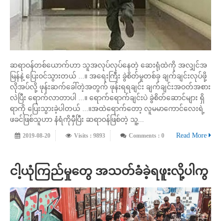
ဆရာဝန်တစ်ယောက်ဟာ သူအလုပ်လုပ်နေတဲ့ ဆေးရုံထဲကို အလျှင်အ
မြန်နဲ့ ပြေးဝင်သွားတယ် ...။ အရေးကြီး ခွဲစိတ်မှုတစ်ခု ချက်ချင်းလုပ်ဖို့
လိုအပ်လို့ ဖုန်းဆက်ခေါ်တဲ့အတွက် ဖုန်းရရချင်း ချက်ချင်းအဝတ်အစား
လဲပြီး ရောက်လာတာပါ ...။ ရောက်ရောက်ချင်းပဲ ခွဲစိတ်ဆောင်များ ရှိ
ရာကို ပြေးသွားခဲ့ပါတယ် ...။အထဲရောက်တော့ လူမမာကောင်လေးရဲ့
ဖခင်ဖြစ်သူဟာ နံရံကိုမှီပြီး ဆရာဝန်ဖြစ်တဲ့ သူ့...
Read More
2019-08-20
Visits : 9893
Comments : 0
ငါ့ယုံကြည်မှုတွေ အသတ်ခံခဲ့ရဖူးလို့ပါကွ