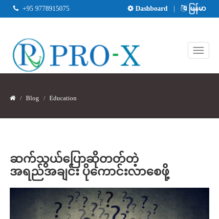
+95 9778915075
Dashboard
|
မြန်မာ
Blog
Education
ဆက်သွယ်ပြောဆိုတတ်တဲ့
အရည်အချင်း ပိုကောင်းလာစေဖို့