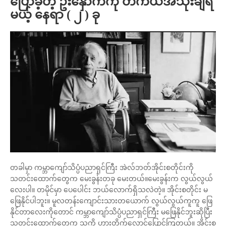
ပြောခဲ့တဲ့ ဦးနှောက်ကို တကယ်အသုံးချရ
မယ့် နေရာ ( ၂ ) ခု
တခါမှာ ကမ္ဘာကျော်သိပ္ပံပညာရှင်ကြီး အဲလ်ဘတ်အိုင်းစတိုင်းကို
သတင်းထောက်တွေက မေးခွန်းတခု မေးတယ်။မေးခွန်းက လွယ်လွယ်
လေးပါ။ တမိုင်မှာ ပေပေါင်း ဘယ်လောက်ရှိသလဲတဲ့။ အိုင်းစတိုင်း မ
ဖြေနိုင်ပါဘူး။ မူလတန်းကျောင်းသားတယောက် လွယ်လွယ်ကူကူ ဖြေ
နိုင်တာလေးကိုတောင် ကမ္ဘာကျော်သိပ္ပံပညာရှင်ကြီး မဖြေနိုင်ဘူးဆိုပြီး
သတင်းထောက်တွေက သူ့ကို ဟားတိုက်လှောင်ပြောင်ကြတယ်။ အိုင်းစ