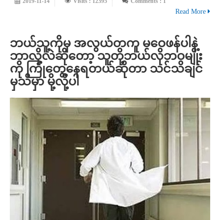
2019-11-14
Visits : 12395
Comments : 1
Read More
ဘယ်သူ့ကိုမှ အလွယ်တကူ မဝေဖန်ပါနဲ့
ဘာလို့လဲဆိုတော့ သူတို့ဘယ်လိုဘဝမျိုး
ကို ကြုံတွေ့နေရတယ်ဆိုတာ သင်သိချင်
မှသိမှာ မို့လို့ပါ