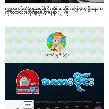
ကမ္ဘာကျော်သိပ္ပံပညာရှင်ကြီး အိုင်းစတိုင်း ပြောခဲ့တဲ့ ဦးနှောက်
ကို တကယ်အသုံးချရမယ့် နေရာ ( ၂ ) ခု