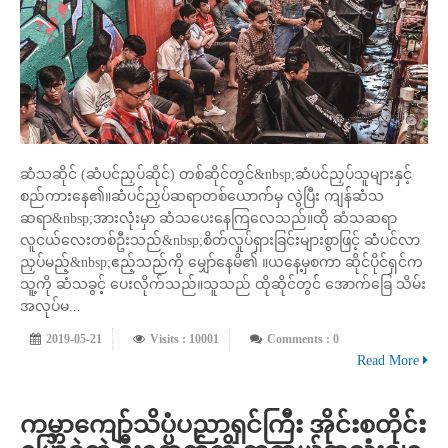
ဆံသဆိုင် (ဆံပင်ညှပ်ဆိုင်) တစ်ဆိုင်တွင်&nbsp;ဆံပင်ညှပ်သူများနှင့်
စည်ကားနေ၏။ဆံပင်ညှပ်ဆရာတစ်ယောက်မှ လွဲပြီး ကျန်ဆံသ
ဆရာ&nbsp;အားလုံးမှာ ဆံသပေးနေကြလေသည်။ထို ဆံသဆရာ
လူငယ်လေးတစ်ဦးသည်&nbsp;စိတ်လှုပ်ရှားခြင်းများစွာဖြင့် ဆံပင်လာ
ညှပ်မည့်&nbsp;ဧည့်သည်ကို မျှော်နေမိ၏ ။ယနေ့မှစကာ ဆိုင်ပိုင်ရှင်က
သူ့ကို ဆံသခွင့် ပေးလိုက်သည်။သူသည် ထိုဆိုင်တွင် အောက်ခြေ သိမ်း
အလုပ်မ...
2019-05-21
Visits : 10001
Comments : 0
Read More
ကမ္ဘာကျော်သိပ္ပံပညာရှင်ကြီး အိုင်းစတိုင်း