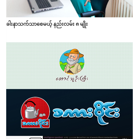
ခါးနာသက်သာစေမယ့် နည်းလမ်း ၈ မျိုး