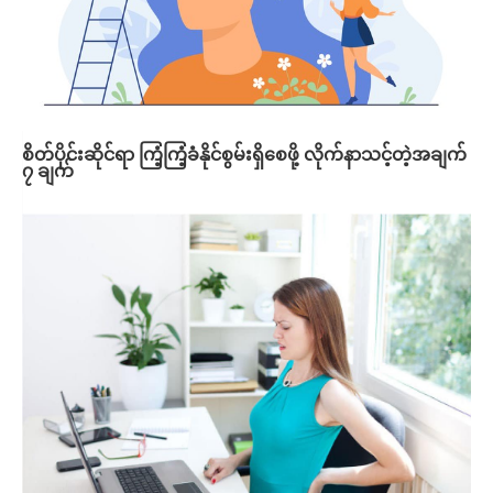
စိတ်ပိုင်းဆိုင်ရာ ကြံ့ကြံ့ခံနိုင်စွမ်းရှိစေဖို့ လိုက်နာသင့်တဲ့အချက်
၇ ချက်