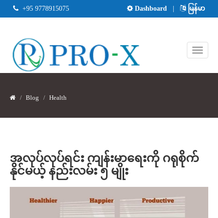
+95 9778915075
Dashboard
|
မြန်မာ
Blog
Health
အလုပ်လုပ်ရင်း ကျန်းမာရေးကို ဂရုစိုက်
နိုင်မယ့် နည်းလမ်း ၅ မျိုး