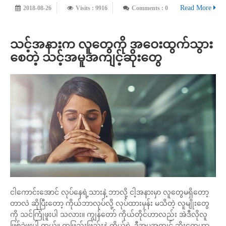
Read More
2018-08-26
Visits : 9916
Comments : 0
သင့်အနားက လူတွေကို အဝေးထွက်သွား
စေတဲ့ သင့်အမူအကျင့်ဆိုးတွေ
ငါကောင်းအောင် လုပ်နေရဲ့သားနဲ့ ဘာလို့ ငါ့အနားမှာ လူတွေမရှိတော့
တာလဲ ဆိုပြီးတော့ ကိုယ်ဘာလုပ်လို့ လုပ်ထားမှန်း မသိတဲ့ လူမျိုးတွေ
ကို သင်ကြုံဖူးပါ သလား။ ကျွန်တော် ကိုယ်တိုင်ဟာလည်း အဲဒီလိုလူ
ဖြစ်ခဲ့ဖူးပါ တယ်။ တဖြည်းဖြည်းနဲ့ ကိုယ့်ရဲ့ ဒီအမူအကျင့် ဆိုးတွေဟာ