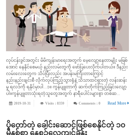
လုပ်ငန်းခွင်အတွင်း မိမိကျန်းမာရေးအတွက် မေ့လျော့နေတာမျိုး မဖြစ်
အောင် နေနိုင်စေမယ့် နည်းလမ်းတွကို ဖော်ပြပေးလိုက်ပါတယ်။ ဒီနည်း
လမ်းလေးတွေက သိပ်ပြီးလည်း အပန်းမကြီးတာကြောင့်
နည်းနည်းချင်းစီ လိုက်လုပ်ကြည့်သွားရုံနဲ့ သိသာထင်ရှားတဲ့ လန်းဆန်း
မှု ရလဒ်ကို ရနိုင်မှာပါ...၁။ ကွန်ပျူတာကို ဆက်တိုက်ကြည့်ခြင်းလျော့
ပါ။ကွန်ပျူတာသုံးရတဲ့သူတွေအတွက် နာရီပေါင်းများစွာ တစ်ဆ...
Read More
2019-10-31
Visits : 8359
Comments : 0
ပိုတော်တဲ့ ခေါင်းဆောင်ဖြစ်စေနိုင်တဲ့ ၁၀
မိနစ်စာ နေ့စဉ်လေ့ကျင့်ခန်း