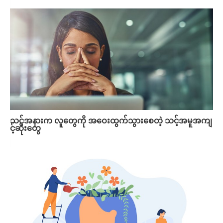
သင့်အနားက လူတွေကို အဝေးထွက်သွားစေတဲ့ သင့်အမူအကျ
င့်ဆိုးတွေ