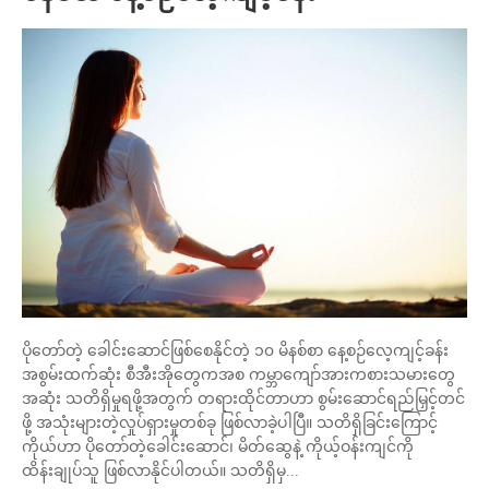
ပိုတော်တဲ့ ခေါင်းဆောင်ဖြစ်စေနိုင်တဲ့ ၁၀ မိနစ်စာ နေ့စဉ်လေ့ကျင့်ခန်း
အစွမ်းထက်ဆုံး စီအီးအိုတွေကအစ ကမ္ဘာကျော်အားကစားသမားတွေ
အဆုံး သတိရှိမှုရဖို့အတွက် တရားထိုင်တာဟာ စွမ်းဆောင်ရည်မြှင့်တင်
ဖို့ အသုံးများတဲ့လှုပ်ရှားမှုတစ်ခု ဖြစ်လာခဲ့ပါပြီ။ သတိရှိခြင်းကြောင့်
ကိုယ်ဟာ ပိုတော်တဲ့ခေါင်းဆောင်၊ မိတ်ဆွေနဲ့ ကိုယ့်ဝန်းကျင်ကို
ထိန်းချုပ်သူ ဖြစ်လာနိုင်ပါတယ်။ သတိရှိမှ...