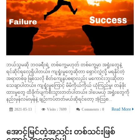
ဘယ်သူမဆို ဘဝခရီးရဲ့ တစ်ကွေ့မဟုတ် တစ်ကွေ့မှာ အရှုံးတွေနဲ့
ရင်ဆိုင်ရလေ့ရှိပါတယ်။ ကျရှုံးမှုတွေဆိုတာ ရှောင်လွှဲလို့ မရနိုင်တဲ့
အရာတစ်ခု ဖြစ်သလို စိတ်ကျေနပ်စရာလည်း မကောင်းဘူးဆိုတာ
သေချာပါတယ်။ ကျရှုံးမှုကြောင့် မိမိကိုယ်ကိုယ် ယုံကြည်မှု၊ တန်ဖိုး
ထားမှုတွေ ထိခိုက်ပျက်စီးသွားတတ်ပါတယ်။ ဒါပေမယ့် အရှုံးတွေကို
နည်းမှန်လမ်းမှန်နဲ့ ချဉ်းကပ်တတ်မယ်ဆိုရင်တော့ အံ့သြစ...
Read More
2021-05-13
Visits : 7699
Comments : 0
အောင်မြင်တဲ့အသင်း တစ်သင်းဖြစ်
အောင် ထူထောင်ပါ