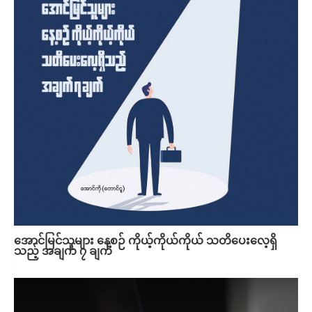
အောင်မြင်သူများ နေ့စဉ် ကိုယ့်ကိုယ်ကိုယ် သတိပေးလေ့ရှိ
သည့် အချက် ၇ ချက်