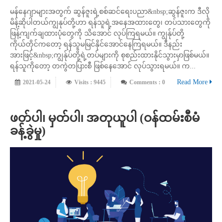
မန်နေဂျာများအတွက် ဆွန်ဇူးရဲ့စစ်ဆင်ရေးပညာ&nbsp;ဆွန်ဇူးက ဒီလို
မိန့်ဆိုပါတယ်ကျွနုပ်တို့ဟာ ရန်သူရဲ့အနေအထားတွေ၊ တပ်သားတွေကို
ဖြန့်ကျက်ချထားပုံတွေကို သိအောင် လုပ်ကြရမယ်။ ကျွန်ုပ်တို့
ကိုယ်တိုင်ကတော့ ရန်သူမမြင်နိုင်အောင်နေကြရမယ်။ ဒီနည်း
အားဖြင့်&nbsp;ကျွန်ုပ်တို့ရဲ့တပ်များကို စုစည်းထားနိုင်သွားမှာဖြစ်မယ်။
ရန်သူကိုတော့ တကွဲတပြားစီ ဖြစ်နေအောင် လုပ်သွားရမယ်။ က...
Read More
2021-05-24
Visits : 9445
Comments : 0
ဖတ်ပါ၊ မှတ်ပါ၊ အတုယူပါ (ဝန်ထမ်းစီမံ
ခန့်ခွဲမှု)