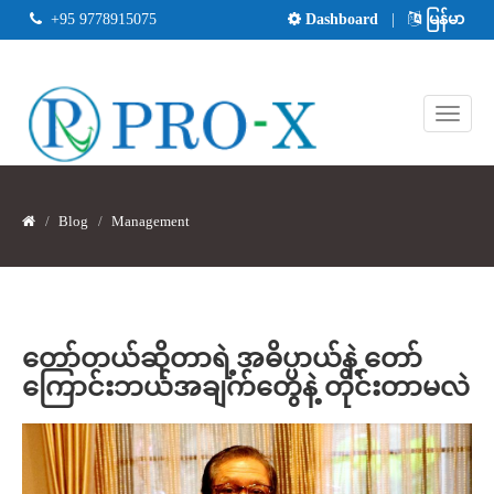
+95 9778915075
Dashboard
|
မြန်မာ
Blog
Management
တော်တယ်ဆိုတာရဲ့အဓိပ္ပာယ်နဲ့ တော်
ကြောင်းဘယ်အချက်တွေနဲ့ တိုင်းတာမလဲ