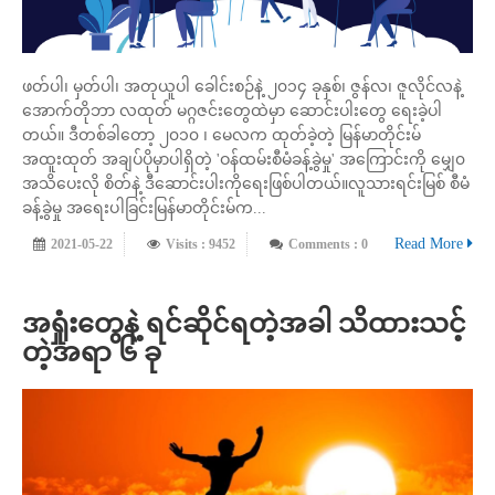
ဖတ်ပါ၊ မှတ်ပါ၊ အတုယူပါ ခေါင်းစဉ်နဲ့ ၂၀၁၄ ခုနှစ်၊ ဇွန်လ၊ ဇူလိုင်လနဲ့
အောက်တိုဘာ လထုတ် မဂ္ဂဇင်းတွေထဲမှာ ဆောင်းပါးတွေ ရေးခဲ့ပါ
တယ်။ ဒီတစ်ခါတော့ ၂၀၁၀ ၊ မေလက ထုတ်ခဲ့တဲ့ မြန်မာတိုင်းမ်
အထူးထုတ် အချပ်ပိုမှာပါရှိတဲ့ 'ဝန်ထမ်းစီမံခန့်ခွဲမှု' အကြောင်းကို မျှေ၀
အသိပေးလို စိတ်နဲ့ ဒီဆောင်းပါးကိုရေးဖြစ်ပါတယ်။လူသားရင်းမြစ် စီမံ
ခန့်ခွဲမှု အရေးပါခြင်းမြန်မာတိုင်းမ်က...
Read More
2021-05-22
Visits : 9452
Comments : 0
အရှုံးတွေနဲ့ ရင်ဆိုင်ရတဲ့အခါ သိထားသင့်
တဲ့အရာ ၆ ခု