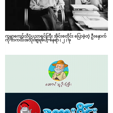
ကမ္ဘာကျော်သိပ္ပံပညာရှင်ကြီး အိုင်းစတိုင်း ပြောခဲ့တဲ့ ဦးနှောက်
ကို တကယ်အသုံးချရမယ့် နေရာ ( ၂ ) ခု