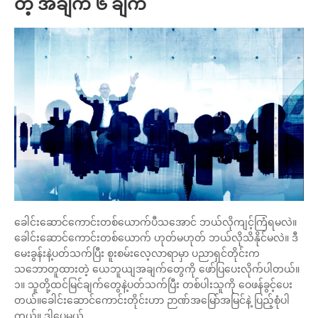
တဲ့ အချက် ၆ ချက်
ခေါင်းဆောင်ကောင်းတစ်ယောက်ပီသအောင် ဘယ်လိုကျင့်ကြံရမလဲ။
ခေါင်းဆောင်ကောင်းတစ်ယောက် ဟုတ်မဟုတ် ဘယ်လိုသိနိုင်မလဲ။ ဒီ
မေးခွန်းနဲ့ပတ်သက်ပြီး စူးစမ်းလေ့လာရာမှာ ပညာရှင်တိုင်းက
သဘောတူထားတဲ့ ယေဘူယျအချက်တွေကို ဖော်ပြပေးလိုက်ပါတယ်။
၁။ သူတို့ထင်မြင်ချက်တွေနဲ့ပတ်သက်ပြီး တစ်ပါးသူကို ဝေဖန်ခွင့်ပေး
တယ်။ခေါင်းဆောင်ကောင်းတိုင်းဟာ ဉာဏ်အမြော်အမြင်နဲ့ ပြည့်စုံပါ
တယ်။ ဒါပေမယ့်...