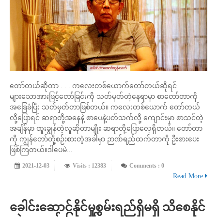
တော်တယ်ဆိုတာ . . . ကလေးတစ်ယောက်တော်တယ်ဆိုရင်
များသောအားဖြင့်တော်ခြင်းကို သတ်မှတ်တဲ့နေရာမှာ စာတော်တာကို
အခြေခံပြီး သတ်မှတ်တာဖြစ်တယ်။ ကလေးတစ်ယောက် တော်တယ်
လို့ပြောရင် ဆရာတို့အနေနဲ့ စာပေနဲ့ပတ်သက်လို့ ကျောင်းမှာ စာသင်တဲ့
အချိန်မှာ ထူးချွန်တဲ့လူဆိုတာမျိုး ဆရာတို့ပြောလေ့ရှိတယ်။ တော်တာ
ကို ကျွန်တော်တို့စဉ်းစားတဲ့အခါမှာ ဉာဏ်ရည်ထက်တာကို ဦးစားပေး
ဖြစ်ကြတယ်။ဒါပေမဲ...
2021-12-03
Visits : 12383
Comments : 0
Read More
ခေါင်းဆောင်နိုင်မှုစွမ်းရည်ရှိမရှိ သိစေနိုင်