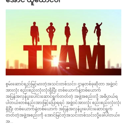
စွမ်းဆောင်ရည်မြင့်မားတဲ့အသင်းတစ်သင်း၊ ဌာနတစ်ခုဆိုတာ အဖွဲ့ဝင်
အားလုံး စည်းစည်းလုံးလုံးရှိပြီး တစ်ယောက်နဲ့တစ်ယောက်
အပြန်အလှန်ပူးပေါင်းဆောင်ရွက်တတ်တဲ့ အဖွဲ့အစည်းလို့ အဓိပ္ပာယ်ရ
ပါတယ်။တစ်နည်းအားဖြင့်ပြောရရင် အဖွဲ့ဝင်အားလုံး စည်းစည်းလုံးလုံး
ရှိပြီး တစ်ယောက်နဲ့တစ်ယောက် အပြန်အလှန်ပူးပေါင်းဆောင်ရွက်
တတ်တဲ့အဖွဲ့အစည်းကို အောင်မြင်တဲ့အသင်းတစ်သင်းလို့ခေါ်ပါတယ်။
အ...