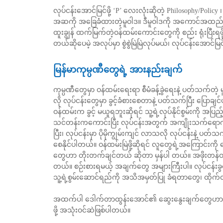
လုပ်ငန်းအောင်မြင်ဖို့ ‘P’ လေးလုံးဆိုတဲ့ Philosophy/Polic
အဆကို အခြေခံထားတဲ့မူဝါဒ။ ဒီမူဝါဒကို အကောင်အထည်ဖော်ဖ
ထူးချွန် ထက်မြက်တဲ့ဝန်ထမ်းကောင်းတွေကို စည်း ရုံးပြီးရဖ
တယ်ဆိုပေမဲ့ အလုပ်မှာ စွဲစွဲမြဲမြဲလုပ်မယ်၊ လုပ်ငန်းအောင်မြ
မြန်မာကုမ္ပဏီတွေရဲ့ အားနည်းချက်
ကုမ္ပဏီတွေမှာ ဝန်ထမ်းရေးရာ စီမံခန့်ခွဲရေးနဲ့ ပတ်သက်တ
လို လုပ်ငန်းတွေမှာ ခွင့်ခံစားစေတာနဲ့ ပတ်သက်ပြီး ပြောချင်
ဝန်ထမ်းက ခွင့် မယူရဘူးဆိုရင် သူ့ရဲ့လုပ်နိုင်စွမ်းကို 
သင်တန်းကကောင်းပြီး လုပ်ငန်းအတွက် အကျိုးသက်ရောက် မှ
ပြီး၊ လုပ်ငန်းမှာ ပိုမိုကျွမ်းကျင် လာသလို လုပ်ငန်းနဲ့ ပတ်သ
စေနိုင်ပါတယ်။ ဝန်ထမ်းမြဲဖို့ဆိုရင် လူတွေရဲ့အကြောင်းကို စေ့
တွေဟာ တိုးတက်ချင်တယ် ဆိုတာ မှန်ပါ တယ်။ အဖိုးတန်ဝန်ထမ်း 
တယ်။ စဉ်းစားရမယ့် အချက်တွေ အများကြီးပါ။ လုပ်ငန်းခွင်
သူ့ရဲ့စွမ်းဆောင်ရည်ကို အသိအမှတ်ပြု ခံရတာတွေ၊ ထို
အထက်ပါ ဒေါက်တာထွန်းအောင်၏ ဆွေးနွေးချက်တွေဟာ လက်ရှ
ဖို့ အသုံးဝင်ဆဲဖြစ်ပါတယ်။