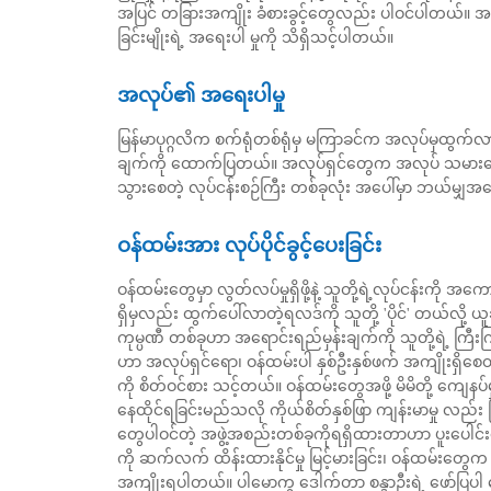
အပြင် တခြားအကျိုး ခံစားခွင့်တွေလည်း ပါဝင်ပါတယ်။ အ
ခြင်းမျိုးရဲ့ အရေးပါ မှုကို သိရှိသင့်ပါတယ်။
အလုပ်၏ အရေးပါမှု
မြန်မာပုဂ္ဂလိက စက်ရုံတစ်ရုံမှ မကြာခင်က အလုပ်မှထွက်လာတဲ့
ချက်ကို ထောက်ပြတယ်။ အလုပ်ရှင်တွေက အလုပ် သမားတွေ 
သွားစေတဲ့ လုပ်ငန်းစဉ်ကြီး တစ်ခုလုံး အပေါ်မှာ ဘယ်မျှ
ဝန်ထမ်းအား လုပ်ပိုင်ခွင့်ပေးခြင်း
ဝန်ထမ်းတွေမှာ လွတ်လပ်မှုရှိဖို့နဲ့ သူတို့ရဲ့လုပ်ငန်းကို 
ရှိမှလည်း ထွက်ပေါ်လာတဲ့ရလဒ်ကို သူတို့ 'ပိုင်' တယ်လို့ 
ကုမ္ပဏီ တစ်ခုဟာ အရောင်းရည်မှန်းချက်ကို သူတို့ရဲ့ ကြီး
ဟာ အလုပ်ရှင်ရော၊ ဝန်ထမ်းပါ နှစ်ဦးနှစ်ဖက် အကျိုးရှိစ
ကို စိတ်ဝင်စား သင့်တယ်။ ဝန်ထမ်းတွေအဖို့ မိမိတို့ ကျေနပ်
နေထိုင်ရခြင်းမည်သလို ကိုယ်စိတ်နှစ်ဖြာ ကျန်းမာမှု လည
တွေပါဝင်တဲ့ အဖွဲ့အစည်းတစ်ခုကိုရရှိထားတာဟာ ပူးပေါင်းဆ
ကို ဆက်လက် ထိန်းထားနိုင်မှု မြင့်မားခြင်း၊ ဝန်ထမ်းတွေက ကြ
အကျိုးရပါတယ်။ ပါမောက္ခ ဒေါက်တာ စန္ဒာဦးရဲ့ ဖော်ပြပါ ဆွေ