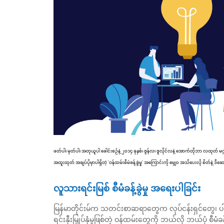
ဖတ်ပါ၊ မှတ်ပါ၊ အတုယူပါ ခေါင်းစဉ်နဲ့ ၂၀၁၄ ခုနှစ်၊ ဇွန်လ၊ ဇူလိုင်လနဲ့ အောက်တိုဘာ လထုတ် 
အထူးထုတ် အချပ်ပိုမှာပါရှိတဲ့ 'ဝန်ထမ်းစီမံခန့်ခွဲမှု' အကြောင်းကို မျှေ၀ အသိပေးလို စိတ်နဲ့ ဒ
လူသားရင်းမြစ် စီမံခန့်ခွဲမှု အရေးပါခြင်း
မြန်မာတိုင်းမ်က သတင်းစာဆရာတွေက လုပ်ငန်းရှင်တွေ၊ ပါမ
ရင်းနှီးမြှုပ်နှံမှုဖြစ်တဲ့ ဝန်ထမ်းတွေကို ဘယ်လို ဘယ်ပုံ စ