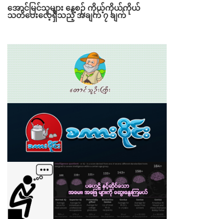
အောင်မြင်သူများ နေ့စဉ် ကိုယ့်ကိုယ်ကိုယ်
သတိပေးလေ့ရှိသည့် အချက် ၇ ချက်