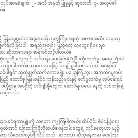
လုပ်အာမခံချက်၊ ၂- အသိ အမှတ်ပြုမှုနှင့် ဆုလာဘ်၊ ၃- အလုပ်၏
ယ်။
်ရဖို့ မြန်မာပုဂ္ဂလိကအဖွဲ့အစည်း တွေကြုံနေရတဲ့ အတားအဆီး ကတော့
က်ဖို့လိုခြင်းပါ။ အရည်အချင်း ပြည့်ဝတဲ့ လူတွေရရှိရေးမှာ
့လား ဆိုတာသေချာ ဆန်းစစ်သင့်ပါတယ်။
ဆုံးသူကို လေ့ကျင့် သင်တန်း ပေးခြင်းနဲ့ ဖွံ့ဖြိုးတိုးတက်မှု အရေးကြီးပါ
ာ များပါတယ်။ သာဓကအားဖြင့် တချို့စူပါမားကက်က အရောင်း
ပါရှင်" ဆိုတဲ့နှုတ်ဆက်စကားမျိုး မပြောကြ ဘူး။ အသက်မွေးဝမ်း
် ထောင်စု မြန်မာနိုင်ငံ ကုန်သည်များနှင့် စက်မှုလက်မှု လုပ်ငန်းရှင်
ုးရေး ဗဟိုဌာန အစရှိတဲ့ အင်ဂျီအိုတွေက ဆောင်ရွက်ပေး နေတဲ့ သင်တန်းနဲ့
း သင့်တယ်။
ပေးခံရတာမျိုးကို သဘော ကျ ကြပါတယ်။ ထိပ်ပိုင်း စီမံခန့်ခွဲရေး
 ညီညွတ်အာင် စဉ်းစားကြဖို့လိုတယ်။ ဝန်ထမ်းတွေရဲ့ လုပ်ခတွေဟာ ယှဉ်
်ထမ်းတွေ သိအောင်လုပ်ဖို့ လိုပါတယ်။ ဆုလာဘ် ဆိုတဲ့နေရာမှာ ငွေကြေး