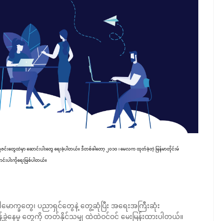
မဂ္ဂဇင်းတွေထဲမှာ ဆောင်းပါးတွေ ရေးခဲ့ပါတယ်။ ဒီတစ်ခါတော့ ၂၀၁၀ ၊ မေလက ထုတ်ခဲ့တဲ့ မြန်မာတိုင်းမ်
ီဆောင်းပါးကိုရေးဖြစ်ပါတယ်။
ောက္ခတွေ၊ ပညာရှင်တွေနဲ့ တွေ့ဆုံပြီး အရေးအကြီးဆုံး
ီမံခန့်ခွဲနေမှု တွေကို တတ်နိုင်သမျှ ထဲထဲဝင်ဝင် မေးမြန်းထားပါတယ်။