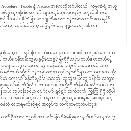
y ၊ Procedure ၊ People နဲ့ Practice အဓိကလိုအပ်ပါတယ်။ ကုမ္ပဏီရဲ့ အယူ
ို့ ထုံးစံဖြစ်နေတဲ့ တိကျတဲ့လုပ်ထုံးလုပ်နည်း တွေလိုပါတယ်။
ို့လိုပါတယ်။ နိုင်ငံခြား အေဂျင်စီတွေက ဝန်ထမ်းကောင်းတွေ ရနိုင်
င် အောင် လုပ်မယ်ဆိုတဲ့ သန္နိဋ္ဌာန်တော့ ရဖို့မသေချာပါဘူး။
ဲ့ မူဝါဒတွေ အားနည်းကြတယ်။ ဆေးရုံ၊ ရှောပင်းစင်တာနဲ့ စူပါမားကက်
ပါတယ်။ ဝန်ထမ်းတွမှာ ခွင့်ခံစားခွင့် ရှိကိုရှိသင့်ပါတယ်။ တကယ်လို့
အပြည့်အဝရတော့မှာ မဟုတ်ပါဘူး။ ဝန်ထမ်း တွေကို ပေးတက်လိုက်တဲ့
ုရှိတယ် ဆိုရင် ဝန်ထမ်းတွေမှာ လုပ်ငန်းဆိုင်ရာ ဗဟုသုတတွေ တိုး
က်တဲ့ တွေးခေါ် ဖန်တီးမှုပိုင်း မှာလည်း သူတို့အမြင်တွ ပြောင်း လဲသွား
စေ့ စပ်စပ် သိဖို့လို ပါတယ်။ ဒါမှ သူတို့ကို ထိန်းသိမ်းလို့ရမှာပါ။ လူ
လုပ်ငန်းခွင်မှာ ပျော်ပျော် ရွှင်ရွှင် တက်တက် ကြွကြွ ရှိဖို့ လိုပါ
 အပြင်အဆင်တွေ၊ သင်တန်း တက်ခွင့်၊ ဆုပေးစနစ်နဲ့ ခံစားခွင့်တွေ၊
က်တန်တဲ့ လစာရမယ်ဆိုရင် အလုပ်က ထွက်မှာမဟုတ်ပါဘူး။
ိကာလ လူ့စွမ်းအား ရင်းမြစ် စီမံခန့်ခွဲရေး နယ်ပယ်မှာ နည်းယူ