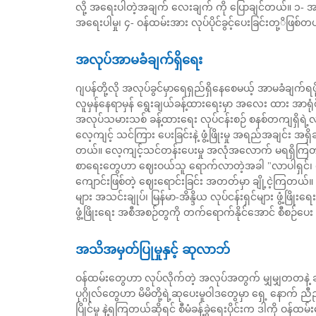
လို့ အရေးပါတဲ့အချက် လေးချက် ကို ပြောချင်တယ်။ ၁- အ
အရေးပါမှု၊ ၄- ဝန်ထမ်းအား လုပ်ပိုင်ခွင့်ပေးခြင်းတု့ိဖြစ်တ
အလုပ်အာမခံချက်ရှိရေး
ဂျပန်တို့လို အလုပ်ခွင်မှာရေရှည်ရှိနေစေမယ့် အာမခံချက
လူမှန်နေရာမှန် ရွေးချယ်ခန့်ထားရေးမှာ အလေး ထား အာရုံစို
အလုပ်သမားသစ် ခန့်ထားရေး လုပ်ငန်းစဉ် စနစ်တကျရှိရဲ
လေ့ကျင့် သင်ကြား ပေးခြင်းနဲ့ ဖွံ့ဖြိုးမှု အရည်အချင်း အရှိ
တယ်။ လေ့ကျင့်သင်တန်းပေးမှု အလုံအလောက် မရရှိကြတ
စာရေးတွေဟာ ဈေးဝယ်သူ ရောက်လာတဲ့အခါ "လာပါရှင်၊ ဝင်
ကျောင်းဖြစ်တဲ့ ဈေးရောင်းခြင်း အတတ်မှာ ချို့ငဲ့ကြတယ်။ ပြည
များ အသင်းချုပ်၊ မြန်မာ-အိန္ဒိယ လုပ်ငန်းရှင်များ ဖွံ့ဖြိ
ဖွံ့ဖြိုးရေး အစီအစဉ်တွကို တက်ရောက်နိုင်အောင် စီစဉ်ပေ
အသိအမှတ်ပြုမှုနှင့် ဆုလာဘ်
ဝန်ထမ်းတွေဟာ လုပ်လိုက်တဲ့ အလုပ်အတွက် မျှမျှတတနဲ့ ဆု
ပုဂ္ဂိုလ်တွေဟာ မိမိတို့ရဲ့ဆုပေးမူဝါဒတွေမှာ ရှေ့ နောက်
ပြိုင်မှု နဲ့ရကြတယ်ဆိုရင် စီမံခန့်ခွဲရေးပိုင်းက ဒါကို ဝန