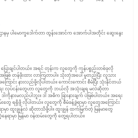
ှု ပညာဌာနမှ ပါမောက္ခဒေါက်တာ ထွန်းအောင်က အောက်ပါအတိုင်း ဆွေးနွေး
ု ပြောချင်ပါတယ်။ အရင် တုန်းက လူတွေကို ကုန်ပစ္စည်းတစ်ခုလို
စ် တန်ဖိုးထား လာကြတာပါ။ သုံးတဲ့အပေါ် မူတည်ပြီး လူသား
ာင်း နားလည်ဖို့လိုပါတယ်။ ကောင်းကောင်း စီမံပြီး သုံးနိုင်တယ်
ပွားရေး လုပ်ငန်းတွေဟာ လူတွေကို ဘယ်လို အသုံးချရ မလဲဆိုတာ
 ဒါကိုနားမလည်ပါဘူး။ ဒါ အဓိက ခြားနားချက် ပဲဖြစ်ပါတယ်။ အရေး
ွေ ရရှိဖို့ လိုပါတယ်။ လူတွေကို စီမံခန့်ခွဲရာမှာ လူတွေအကြောင်း
းချွန်လဲ ဆိုတာသိဖို့ပါ။ ထူးချွန် ထက်မြက်တဲ့ မြန်မာတွေ
တဲ့နေရာမှာ မြန်မာ ဝန်ထမ်းတွေကို တွေ့ရပါတယ်။