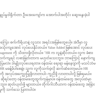
ချုပ်မှုဒါရိုက်တာ ဦးအေးကျော်က အောက်ပါအတိုင်း ဆွေးနွေးခဲ့ပါ
ေကြေး၊ စက်ကိရိယာနဲ့ လူသား အရင်းအမြစ်တွေပေါ့။ အဲဒီမှာ လူ
ုံးကျအောင် လုပ်ပေးနိုင်တယ်။ Value Added ဖြစ်အောင် လုပ်ပေး
anagement ကို သိထားဖို့လိုတယ်။ "HR က လူနဲ့ဆိုင်တယ်။ လူက ခံစား
း နောက်ကျရင် လစာဖြတ်တာက မဟုတ်သေးဘူး။ ဘာကြောင့် နောက်ကျ
ေမလဲ။ ဒါမျိုးလုပ်ပေးရတာ။ ဝန်ထမ်း ရေးရာ မန်နေဂျာကို မသင်ဘဲမ
 HR မခန့်မိပါစေနဲ့။ သူက လူကိုသက်မဲ့လို ဆက်ဆံတော့မယ်။ HR
 အလုပ်အကျွေးပြုဖို့လာတာပါ၊ ကူညီဖို့ လာတာပါလို့ ဖြစ်ရမယ်။
ိုရင်တော့ ဝန်ထမ်းတွေထွက်ကုန်မှာပဲ။ ဝန်ထမ်းတွေ အလုပ်ထဲမှာ
တ်ဘူး။ ဆုတ်ယုတ်ဖို့ များတယ်။ တိုက်ဂါးဘီယာက ဝန်ထမ်းတွေ အခြား
င်မှုကို သက်သေ ပြတာပါပဲ။