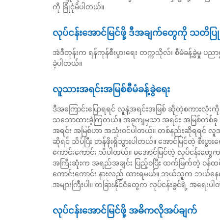
ကို ခြုံငုံမိပါတယ်။
လုပ်ငန်းအောင်မြင်ဖို့ ဒီအချက်တွေကို သတိပြု
အဲဒီတုန်းက ရန်ကုန်စီးပွားရေး တက္ကသိုလ်၊ စီမံခန့်ခွဲမ
ခဲ့ပါတယ်။
လူသားအရင်းအမြစ်စီမံခန့်ခွဲရေး
ဒီအကြောင်းပြောရရင် လူနဲ့အရင်းအမြစ် ဆိုတဲ့စကားလုံးကိ
သဘောထားခဲ့ကြတယ်။ အခုကျမှသာ အရင်း အမြစ်တစ်ခု အဖြ
အရင်း အမြစ်ဟာ အသုံးဝင်ပါတယ်။ တစ်နည်းဆိုရရင် လူအကြေ
ဆိုရင် သိပ်ပြီး တန်ဖိုးရှိသွားပါတယ်။ အောင်မြင်တဲ့ စီး
ကောင်းကောင်း သိပါတယ်။ မအောင်မြင်တဲ့ လုပ်ငန်းတွေက
အကြီးဆုံးက အရည်အချင်း ပြည့်ဝပြီး ထက်မြက်တဲ့ ဝန်ထမ်းတ
ကောင်းကောင်း နားလည် ထားရမယ်။ ဘယ်သူက ဘယ်နေရာမှာ ထူ
အများကြီးပါ။ တခြားနိုင်ငံတွေက လုပ်ငန်းခွင်ရဲ့ အရေးပါ
လုပ်ငန်းအောင်မြင်ဖို့ အဓိကလိုအပ်ချက်