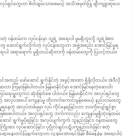
လုပ်ရှင်တွေဟာ စိတ်ချမ်းသာစေမယ့် အသိအမှတ်ပြု ချီးကျူးဆုပေး
 ဝန်ထမ်းက လုပ်ငန်းမှာ သူ့ရဲ့ အရေးပါ မှုမရှိဘူးလို့ သူ့ရဲ့ခံစား
ဆောင်ရွက်လိုက်တဲ့ လုပ်ငန်းတွေဟာ အဖွဲ့အစည်း အောင်မြင်မှုရ
အရေးပါ အရာရောက် မှုရှိတယ်ဆိုတာကို ဝန်ထမ်းတွေကို ပြသင့်တယ်။
အကောင်အထည် ဖော်ဆောင် ရွက်နိုင်တဲ့ အခွင့်အာဏာ ရှိဖို့လိုတယ်။ အဲဒီလို
ယူဆလာ ကြမှာဖြစ်ပါတယ်။ မြန်မာနိုင်ငံမှာ အောင်မြင်နေတဲ့ဆေးဝါး
ကြပ်ရေးမှူးတွကပဲ ဆုံးဖြတ်စေ ပါတယ်။ မြန်မာနိုင်ငံက အလုပ်ရှင်တွေ
ေတဲ့ အလုပ်အပေါ် ကျေနပ်မှု တိုးတက်ကောင်းမွန်စေမယ့် နည်းလမ်းတွေ
မှုရနေတဲ့ အလုပ်တစ်ခုမှာ လုပ် ကိုင်နေရခြင်းဟာ ဘဝကိုပျော်ရွှင်စွာ
်း ဖြစ်စေပါတယ်။ အလုပ်ရှင်တွေ ဘက်ကလည်း ကျေနပ်မှုရှိတဲ့ဝန်ထမ်း
ောင် ရွက်မှုပိုရခြင်း၊ အလုပ်ပျက်ကွက် သူနည်းခြင်း၊ ဝန်ထမ်းတွေ
ိုးစား လုပ်ဆောင်ခြင်း၊ ပုဂ္ဂိုလ်ချင်းပဋိပက္ခနည်းပါးခြင်း စတဲ့
းနွေးတင်ပြချက်တွေဟာ လူ့စွမ်းအားရင်းမြစ် စီမံခန့်ခွဲမှု အရေးပါပုံ