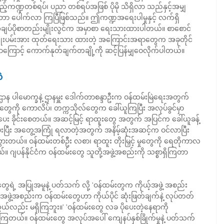
ါလာသည့်ကဏ္ဍတစ်ရပ်၊ ပညာ တစ်ရပ်အဖြစ် ပိုမို သိရှိလာ သည်နှင့်အမျှ
ော ပေါက်လာ ကြပြီဖြစ်သည်။ ဤကဏ္ဍအရေးပါမှုနှင့် လက်ရှိ
ချပ်ပိုစာတည်းမျိုးလွင်က အမှာစာ ရေးသားထားပါတယ်။ စာစောင်
်းက ကြိုးပမ်းအား ထုတ်ရေးသား ထားတဲ့ အကြောင်းအရာတွေက အခုတိုင်
့ရတာကြောင့် ကောက်နုတ်ချက်တချို့ကို ဆင့်ပြန်မျှဝေလိုက်ပါတယ်။
ဲ
ပညာဌာန ပါမောက္ခနဲ့ ဌာနမှူး ဒေါက်တာစန္ဒာဦးက ဝန်ထမ်းမြဲရေးအတွက်
့ရတွေကို ကောလိပ်၊ တက္ကသိုလ်တွေက ခေါ်ယူကြပြီး အလုပ်ခွင်မှာ
း ခိုင်းစေတယ်။ အဆင့်မြင့် ရာထူးတွေ အတွက် အပြင်က ခေါ်ယူခန့်
ေးပြီး အတွေ့အကြုံ ရလာတဲ့အတွက် အနိမ့်ဆုံးအဆင့်က ဝင်လာပြီး
ားတယ်။ ဝန်ထမ်းတစ်ဦး လစာ၊ ရာထူး တိုးမြှင့် မှုတွေကို ရေတိုကာလ
ျပန်နိုင်ငံက ဝန်ထမ်းတွေ သူတို့အဖွဲ့အစည်းကို သစ္စာရှိကြတာ
းတွေရဲ့ အပြုအမူနဲ့ ပတ်သက် လို့ 'ဝန်ထမ်းတွက ကိုယ့်အဖွဲ့ အစည်း
ု့ အဖွဲ့အစည်းက ဝန်ထမ်းတွေဟာ ကိုယ်ပိုင် ဆုံးဖြတ်ချက်နဲ့ လုပ်တတ်
င်လွယ်လည်း မရှိကြဘူး။' 'ဝန်ထမ်းတွေ လခ ပိုပေးတဲ့နေရာကို
ြတယ်။ ဝန်ထမ်းတွေ အလုပ်အပေါ် ကျေနပ်နှစ်ခြိုက်မှုနဲ့ ပတ်သက်