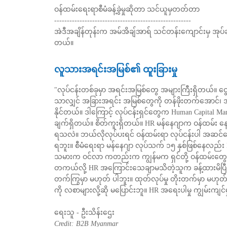
ဝန်ထမ်းရေးရာစီမံခန့်ခွဲမှုဆိုတာ သင်ယူမှတတ်တာ
------------------------------------------------------
အဲဒီအချိန်တုန်းက အမ်အိချ်အာရ် သင်တန်းကျောင်းမှ အုပ်
တယ်။
လူသားအရင်းအမြစ်၏ ထူးခြားမှု
"လုပ်ငန်းတစ်ခုမှာ အရင်းအမြစ်တွေ အများကြီးရှိတယ်။ ငွ
သာလျှင် အခြားအရင်း အမြစ်တွေကို တန်ဖိုးတက်အောင်၊ အသ
နိုင်တယ်။ ဒါကြောင့် လုပ်ငန်းရှင်တွေက Human Capital M
ချက်ရှိတယ်။ စိတ်ကူးရှိတယ်။ HR မန်နေဂျာက ဝန်ထမ်
ရသလဲ။ ဘယ်လိုလုပ်ပးရင် ဝန်ထမ်းရာ လုပ်ငန်းပါ အဆင်ပြ
ရဘူး။ စီမံရေးရာ မန်နေဂျာ လုပ်သက် ၁၅ နှစ်ဖြစ်နေလည်း
သမားက ဝင်လာ ကတည်းက ကျွန်မက ရှင်တို့ ဝန်ထမ်းတွေကို
တကယ်လို့ HR အကြောင်းသေချာမသိတဲ့သူက ခန့်ထားမိပြီ ဆ
တက်ကြွမှာ မဟုတ် ပါဘူး။ ထုတ်လုပ်မှု တိုးတက်မှာ မဟု
ကို လစာများလို့ဆို မပြောင်းဘူ။ HR အရေးပါမှု ကျွမ်းကျ
ရေးသူ - ဦးသိန်းဌေး
Credit: B2B Myanmar