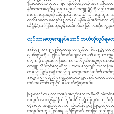
'မြန်မာနိုင်ငံမှာ လူသား ရင်းမြစ်စီမံခန့်ခွဲမှုကို အရေးပ
နိုင်ငံတကာမှနည်းနိဿယ များ၏အကျိုးရှိပုံကိုလည်း သဘ
အခြေအနေတွေကို သိရှိရန်လိုအပ်သည်' လို့ အထူးထုတ် အ
ထုတ်ဝေခဲ့တာ ခုနစ်နှစ်ခန့်ကြာခဲ့ပြီးဖြစ်ပေမဲ့ အဲဒီတုန
သိရှိဖို့နဲ့ ဆင်ခြင်အတုယူဖို့ အသုံးဝင်ဆဲ ဖြစ် တာကိုတွေ
လုပ်သားတွေကျေနပ်အောင် ဘယ်လိုလုပ်ရမလ
အဲဒီတုန်းက ရန်ကုန်စီးပွားရေး တက္ကသိုလ်၊ စီမံခန့်ခွဲမှု 
ဂျပန်နည်းကို ပြောပြချင်တယ်။ ဂျပန် ကုမ္ပဏီ တွေဟာ ဘွဲ
လေ့ကျင့် ရေးသင်တန်းပေးကာ သတ်မှတ်ရာထူးမှာ တာဝန်ပေ
တာမျိုး သိပ်လုပ်လေ့မရှိဘူး။ အလုပ်လေ့ကျင့် သင်တန်းပ
တဖြည်းဖြည်း အဖွဲ့ အစည်းရဲ့ ရာထူးအဆင့်ဆင့်ကို တက်သွ
အတွက် မကြည့်ဘဲ ရေရှည်အတွက် မျှအောင် လုပ်ထားတယ်။ ဂ
အဲဒီအကြောင်းကြာင့်ပဲ ဖြစ်တယ်လို့ဆိုတယ်။
မြန်မာနိုင်ငံက ပုဂ္ဂလိကအဖွဲ့ အစည်းတွေက မိမိတို့ ဝန်ထမ်
အတွက် အားသွန်ခွန်စိုက် လုပ်လိုစိတ်မရှိကြဘူး'။ 'ကျုပ်တိ
တဲ့အရည် အချင်းလည်း မရှိ၊ တီထွင်နိုင်မှုတို့ ပြုလွယ်ပြ
အလွယ်တကူ ပြောင်းရွှေ့ ချင်ကြတယ်' စသဖြင့် ညည်းညူက