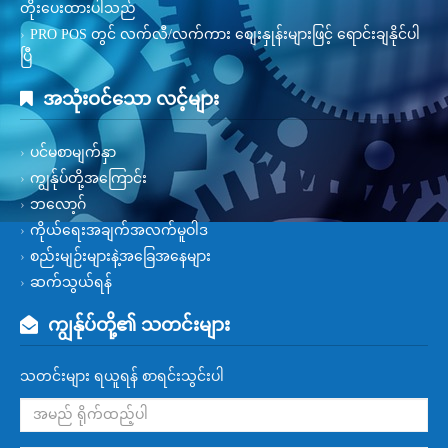
တိုးပေးထားပါသည်
PRO POS တွင် လက်လီ/လက်ကား စျေးနှုန်းများဖြင့် ရောင်းချနိုင်ပါ
ပြီ
အသုံးဝင်သော လင့်များ
ပင်မစာမျက်နှာ
ကျွန်ုပ်တို့အကြောင်း
ဘလော့ဂ်
ကိုယ်ရေးအချက်အလက်မူဝါဒ
စည်းမျဉ်းများနဲ့အခြေအနေများ
ဆက်သွယ်ရန်
ကျွန်ုပ်တို့၏ သတင်းများ
သတင်းများ ရယူရန် စာရင်းသွင်းပါ