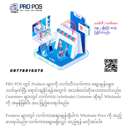
PRO POS တွင် Products များကို လက်လီ/လက်ကား စျေးနှုန်းများ
သတ်မှတ်ပြီး ရောင်းချနိုင်ရန်အတွက် အသစ်ထပ်တိုးပေးထားပါသည်။
Customers များတွင် လက်ကား (wholesale) Customer ဆိုရင် Wholesale
ကို အမှန်ခြစ်ပီး data ဖြည့်ပေးရပါမည်။
Products များတွင် လက်ကားစျေးနှုန်းရှိပါက Wholesale Price ကို ထည့်
ပေးရပါမည်။ လက်ကားစျေးမရှိလျှင် ထည့်ရန် မလိုအပ်ပါ။