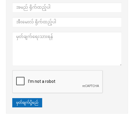
မှတ်ချက်ပို့မည်