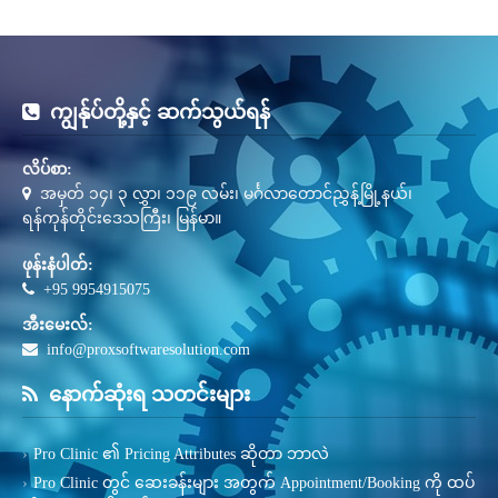
ကျွန်ုပ်တို့နှင့် ဆက်သွယ်ရန်
လိပ်စာ:
အမှတ် ၁၄၊ ၃ လွှာ၊ ၁၁၉ လမ်း၊ မင်္ဂလာတောင်ညွှန့်မြို့နယ်၊
ရန်ကုန်တိုင်းဒေသကြီး၊ မြန်မာ။
ဖုန်းနံပါတ်:
+95 9954915075
အီးမေးလ်:
info@proxsoftwaresolution.com
နောက်ဆုံးရ သတင်းများ
Pro Clinic ၏ Pricing Attributes ဆိုတာ ဘာလဲ
Pro Clinic တွင် ဆေးခန်းများ အတွက် Appointment/Booking ကို ထပ်