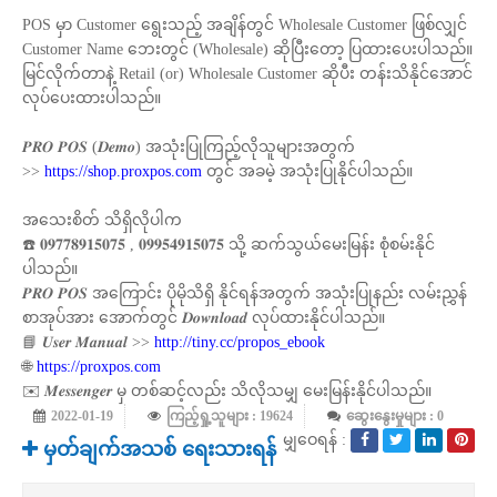
POS မှာ Customer ရွေးသည့် အချိန်တွင် Wholesale Customer ဖြစ်လျှင်
Customer Name ဘေးတွင် (Wholesale) ဆိုပြီးတော့ ပြထားပေးပါသည်။
မြင်လိုက်တာနဲ့ Retail (or) Wholesale Customer ဆိုပီး တန်းသိနိုင်အောင်
လုပ်ပေးထားပါသည်။
𝑷𝑹𝑶 𝑷𝑶𝑺 (𝑫𝒆𝒎𝒐) အသုံးပြုကြည့်လိုသူများအတွက်
>>
https://shop.proxpos.com
တွင် အခမဲ့ အသုံးပြုနိုင်ပါသည်။
အသေးစိတ် သိရှိလိုပါက
☎️ 𝟎𝟗𝟕𝟕𝟖𝟗𝟏𝟓𝟎𝟕𝟓 , 𝟎𝟗𝟗𝟓𝟒𝟗𝟏𝟓𝟎𝟕𝟓 သို့ ဆက်သွယ်မေးမြန်း စုံစမ်းနိုင်
ပါသည်။
𝑷𝑹𝑶 𝑷𝑶𝑺 အကြောင်း ပိုမိုသိရှိ နိုင်ရန်အတွက် အသုံးပြုနည်း လမ်းညွှန်
စာအုပ်အား အောက်တွင် 𝑫𝒐𝒘𝒏𝒍𝒐𝒂𝒅 လုပ်ထားနိုင်ပါသည်။
📘 𝑼𝒔𝒆𝒓 𝑴𝒂𝒏𝒖𝒂𝒍 >>
http://tiny.cc/propos_ebook
🌐
https://proxpos.com
✉️ 𝑴𝒆𝒔𝒔𝒆𝒏𝒈𝒆𝒓 မှ တစ်ဆင့်လည်း သိလိုသမျှ မေးမြန်းနိုင်ပါသည်။
2022-01-19
ကြည့်ရှု့သူများ : 19624
ဆွေးနွေးမှုများ : 0
မျှဝေရန် :
မှတ်ချက်အသစ် ရေးသားရန်