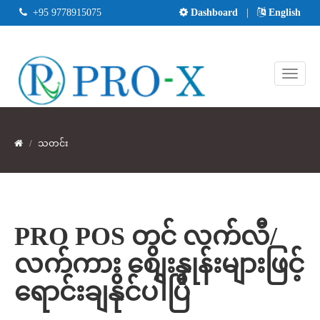
+95 9778915075
Dashboard
|
English
သတင်း
PRO POS တွင် လက်လီ/
လက်ကား စျေးနှုန်းများဖြင့်
ရောင်းချနိုင်ပါပြီ