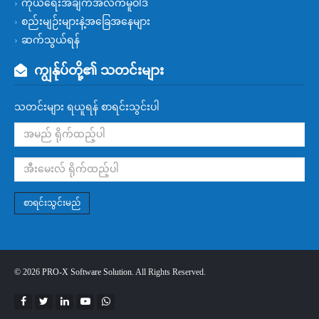
ကိုယ်ရေးအချက်အလက်မူဝါဒ
စည်းမျဉ်းများနဲ့အခြေအနေများ
ဆက်သွယ်ရန်
ကျွန်ုပ်တို့၏ သတင်းများ
သတင်းများ ရယူရန် စာရင်းသွင်းပါ
စာရင်းသွင်းမည်
© 2026
PRO-X Software Solution
. All Rights Reserved.