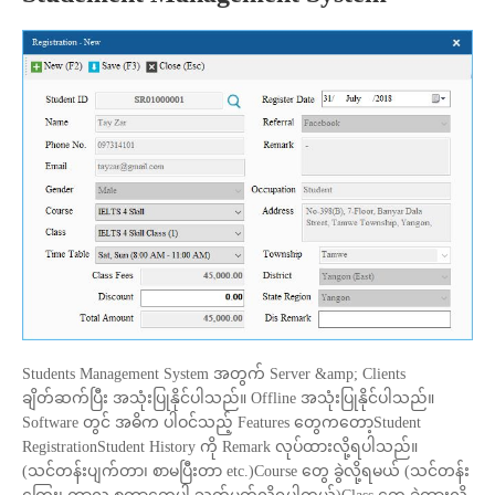
Students Management System အတွက် Server &amp; Clients
ချိတ်ဆက်ပြီး အသုံးပြုနိုင်ပါသည်။ Offline အသုံးပြုနိုင်ပါသည်။
Software တွင် အဓိက ပါဝင်သည့် Features တွေကတော့Student
RegistrationStudent History ကို Remark လုပ်ထားလို့ရပါသည်။
(သင်တန်းပျက်တာ၊ စာမပြီးတာ etc.)Course တွေ ခွဲလို့ရမယ် (သင်တန်း