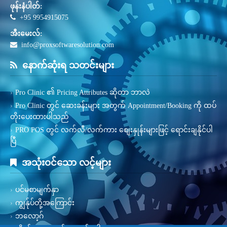
ဖုန်းနံပါတ်:
+95 9954915075
အီးမေးလ်:
info@proxsoftwaresolution.com
နောက်ဆုံးရ သတင်းများ
Pro Clinic ၏ Pricing Attributes ဆိုတာ ဘာလဲ
Pro Clinic တွင် ဆေးခန်းများ အတွက် Appointment/Booking ကို ထပ်
တိုးပေးထားပါသည်
PRO POS တွင် လက်လီ/လက်ကား စျေးနှုန်းများဖြင့် ရောင်းချနိုင်ပါ
ပြီ
အသုံးဝင်သော လင့်များ
ပင်မစာမျက်နှာ
ကျွန်ုပ်တို့အကြောင်း
ဘလော့ဂ်