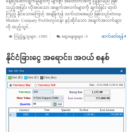
နေ့စဉ်ဆောင်ရွက်မှုများကို များစွာ အထောက်အကူ ပြုနိုင်မည် ဖြစ်
သည့်အပြင်၊ လိုအပ်သော အချက်အလက်များကို ချက်ခြင်း ထုတ်
ကြည့် နိုင်သောကြောင့် အချိန်ကုန် သက်သာစေမည် ဖြစ်သည်။Setup
Module- Company Profileလုပ်ငန်း နှင့်ဆိုင်သော အချက်အလက်များ
ကို ထည့်သွင်...
ဆက်ဖတ်ရန်
ကြည့်ရှု့သူများ : 12905
ဆွေးနွေးမှုများ : 0
နိုင်ငံခြားငွေ အရောင်း၊ အဝယ် စနစ်