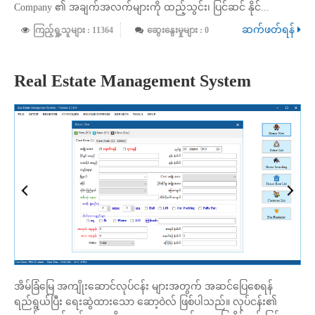
Company ၏ အချက်အလက်များကို ထည့်သွင်း၊ ပြင်ဆင် နိုင်...
ဆက်ဖတ်ရန်
ကြည့်ရှု့သူများ : 11364
ဆွေးနွေးမှုများ : 0
Real Estate Management System
အိမ်ခြံမြေ အကျိုးဆောင်လုပ်ငန်း များအတွက် အဆင်ပြေစေရန်
ရည်ရွယ်ပြီး ရေးဆွဲထားသော ဆော့ဝဲလ် ဖြစ်ပါသည်။ လုပ်ငန်း၏