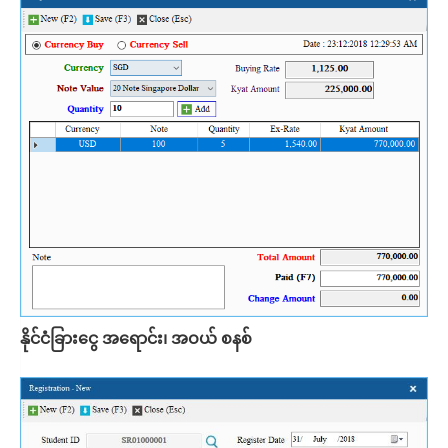
နိုင်ငံခြားငွေ အရောင်း၊ အဝယ် စနစ်