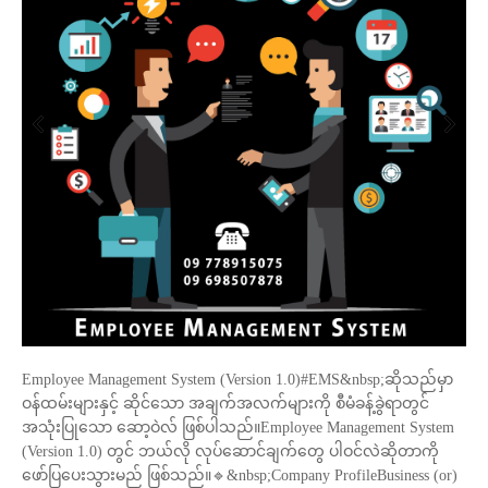
Employee Management System (Version 1.0)#EMS&nbsp;ဆိုသည်မှာ
ဝန်ထမ်းများနှင့် ဆိုင်သော အချက်အလက်များကို စီမံခန့်ခွဲရာတွင်
အသုံးပြုသော ဆော့ဝဲလ် ဖြစ်ပါသည်။Employee Management System
(Version 1.0) တွင် ဘယ်လို လုပ်ဆောင်ချက်တွေ ပါဝင်လဲဆိုတာကို
ဖော်ပြပေးသွားမည် ဖြစ်သည်။🔹&nbsp;Company ProfileBusiness (or)