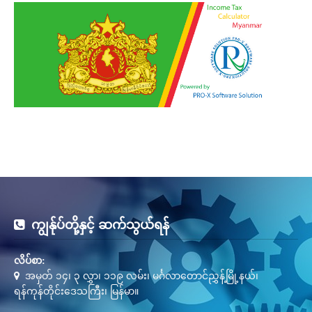
ကျွန်ုပ်တို့နှင့် ဆက်သွယ်ရန်
လိပ်စာ:
အမှတ် ၁၄၊ ၃ လွှာ၊ ၁၁၉ လမ်း၊ မင်္ဂလာတောင်ညွှန့်မြို့နယ်၊
ရန်ကုန်တိုင်းဒေသကြီး၊ မြန်မာ။