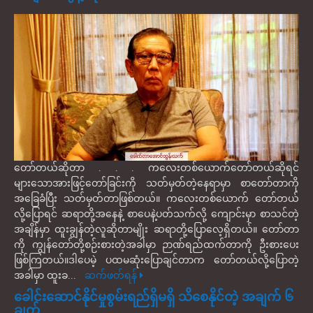
တော်တယ်ဆိုတာ . . . ကလေးတစ်ယောက်တော်တယ်ဆိုရင်
များသောအားဖြင့်တော်ခြင်းကို သတ်မှတ်တဲ့နေရာမှာ စာတော်တာကို
အခြေခံပြီး သတ်မှတ်တာဖြစ်တယ်။ ကလေးတစ်ယောက် တော်တယ်
လို့ပြောရင် ဆရာတို့အနေနဲ့ စာပေနဲ့ပတ်သက်လို့ ကျောင်းမှာ စာသင်တဲ့
အချိန်မှာ ထူးချွန်တဲ့လူဆိုတာမျိုး ဆရာတို့ပြောလေ့ရှိတယ်။ တော်တာ
ကို ကျွန်တော်တို့စဉ်းစားတဲ့အခါမှာ ဉာဏ်ရည်ထက်တာကို ဦးစားပေး
ဖြစ်ကြတယ်။ဒါပေမဲ့ ပထမဆုံးပြောချင်တာက တော်တယ်လို့ပြောတဲ့
အခါမှာ ထူးခ...
ဆက်ဖတ်ရန်
ခေါင်းဆောင်နိုင်မှုစွမ်းရည်ရှိမရှိ သိစေနိုင်တဲ့ အချက် ၆
ချက်