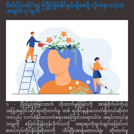
စိတ်ပိုင်းဆိုင်ရာ ကြံ့ကြံ့ခံနိုင်စွမ်းရှိစေဖို့ လိုက်နာသင့်တဲ့
အချက် ၇ ချက်
၁ - ပြီးပြည့်စုံခြင်းထက် တိုးတက်မှုရှိခြင်းကို အာရုံစိုက်ပါကိုယ့်
အပြုအမူပိုင်းဆိုင်ရာတိုးတက်မှု တစ် ရာခိုင်နှုန်းလောက်ရှိတယ်ဆိုတာ
ကလည်း လက်ခံနိုင်လောက်စရာအကြောင်းတရားပါပဲ။ အရင်ကလုပ်ခဲ့
သမျှကို ပြောင်းပြန်လှန်လိုက်သလို အရာရာကိုချက်ချင်းပြောင်းလဲ
စတင်လုပ်ကိုင်နိုင်ဖို့ဆိုတာကို သိပ်ပြီးအာရုံမထားပါနဲ့။ တိုးတက်မှု