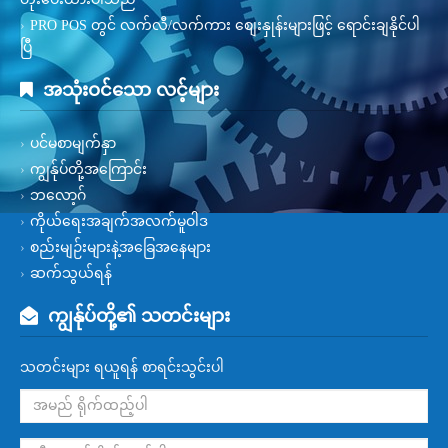
PRO POS တွင် လက်လီ/လက်ကား စျေးနှုန်းများဖြင့် ရောင်းချနိုင်ပါ
ပြီ
အသုံးဝင်သော လင့်များ
ပင်မစာမျက်နှာ
ကျွန်ုပ်တို့အကြောင်း
ဘလော့ဂ်
ကိုယ်ရေးအချက်အလက်မူဝါဒ
စည်းမျဉ်းများနဲ့အခြေအနေများ
ဆက်သွယ်ရန်
ကျွန်ုပ်တို့၏ သတင်းများ
သတင်းများ ရယူရန် စာရင်းသွင်းပါ