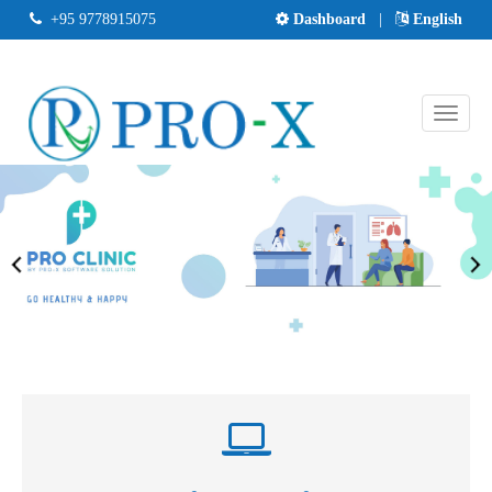
+95 9778915075
Dashboard
|
English