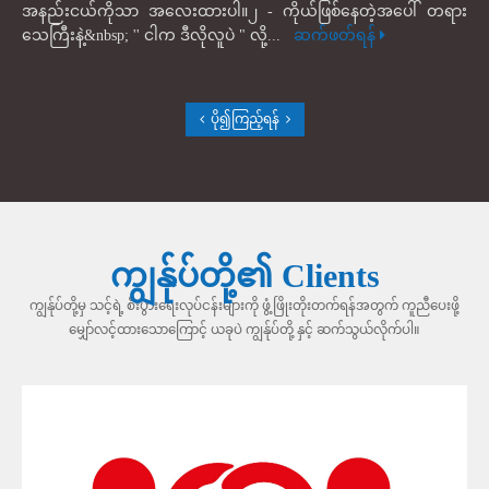
အနည်းငယ်ကိုသာ အလေးထားပါ။၂ - ကိုယ်ဖြစ်နေတဲ့အပေါ် တရား
သေကြီးနဲ့&nbsp; '' ငါက ဒီလိုလူပဲ " လို့...
ဆက်ဖတ်ရန်
ပို၍ကြည့်ရန်
ကျွန်ုပ်တို့၏ Clients
ကျွန်ုပ်တို့မှ သင့်ရဲ့ စီးပွားရေးလုပ်ငန်းများကို ဖွံ့ဖြိုးတိုးတက်ရန်အတွက် ကူညီပေးဖို့
မျှော်လင့်ထားသောကြောင့် ယခုပဲ ကျွန်ုပ်တို့ နှင့် ဆက်သွယ်လိုက်ပါ။