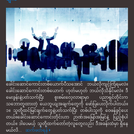
ခေါင်းဆောင်ကောင်းတစ်ယောက်ပီသအောင် ဘယ်လိုကျင့်ကြံရမလဲ။
ခေါင်းဆောင်ကောင်းတစ်ယောက် ဟုတ်မဟုတ် ဘယ်လိုသိနိုင်မလဲ။ ဒီ
မေးခွန်းနဲ့ပတ်သက်ပြီး စူးစမ်းလေ့လာရာမှာ ပညာရှင်တိုင်းက
သဘောတူထားတဲ့ ယေဘူယျအချက်တွေကို ဖော်ပြပေးလိုက်ပါတယ်။
၁။ သူတို့ထင်မြင်ချက်တွေနဲ့ပတ်သက်ပြီး တစ်ပါးသူကို ဝေဖန်ခွင့်ပေး
တယ်။ခေါင်းဆောင်ကောင်းတိုင်းဟာ ဉာဏ်အမြော်အမြင်နဲ့ ပြည့်စုံပါ
တယ်။ ဒါပေမယ့် သူတို့ထက်တော်တဲ့လူတွေလည်း ဒီအခန်းထဲမှာ ရှိနေ
မယ်လိ...
ဆက်ဖတ်ရန်