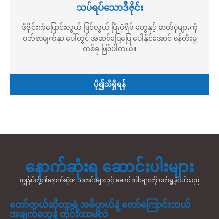
သပ်ရပ်သောဒီဇိုင်း
ဒီဇိုင်းကိုပြောင်းလွယ် ပြင်လွယ် ပြီးပုံရိပ် တွေနှင့် ဓာတ်ပုံများကို
ဝဘ်စာမျက်နှာ ပေါ်တွင် အဆင်ပြေပြေ ပေါနိုင်အောင် ဖန်တီးမှု
တစ်ခု ဖြစ်ပါတယ်။
ပို၍သိရှိရန်
နောက်ဆုံးရ ဆောင်းပါးများ
ကျွန်ုပ်တို့၏နောက်ဆုံးရ သတင်းများ နှင့် ဆောင်းပါးများကို ဖတ်ရှု့နိုင်ပါသည်
တော်တယ်ဆိုတာရဲ့အဓိပ္ပာယ်နဲ့ တော်ကြောင်းဘယ်
အချက်တွေနဲ့ တိုင်းတာမလဲ