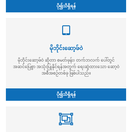
ပို၍သိရှိရန်
မိုဘိုင်းဆော့ဖ်ဝဲ
မိုဘိုင်းဆော့ဖ်ဝဲ ဆိုတာ စမတ်ဖုန်း၊ တက်ဘလက် ပေါ်တွင်
အဆင်ပြေစွာ အသုံးပြုနိုင်ရန်အတွက် ရေးဆွဲထားသော ဆော့ဝဲ
အစီအစဉ်တစ်ခု ဖြစ်ပါသည်။
ပို၍သိရှိရန်