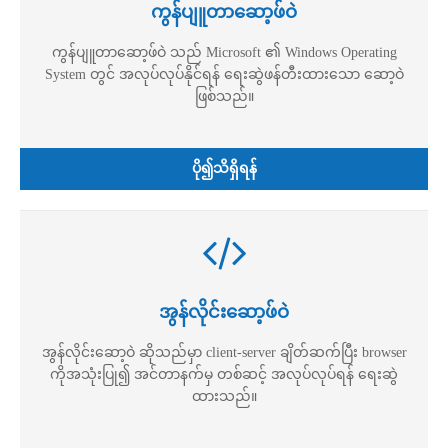
ကွန်ပျူတာဆော့ဖ်ဝဲ
ကွန်ပျူတာဆော့ဖ်ဝဲ သည် Microsoft ၏ Windows Operating
System တွင် အလုပ်လုပ်နိုင်ရန် ရေးဆွဲဖန်တီးထားသော ဆော့ဝဲ
ဖြစ်သည်။
ပို၍သိရှိရန်
အွန်လိုင်းဆော့ဖ်ဝဲ
အွန်လိုင်းဆော့ဝဲ ဆိုသည်မှာ client-server ချိတ်ဆက်ပြီး browser
ကိုအသုံးပြု၍ အင်တာနက်မှ တစ်ဆင့် အလုပ်လုပ်ရန် ရေးဆွဲ
ထားသည်။