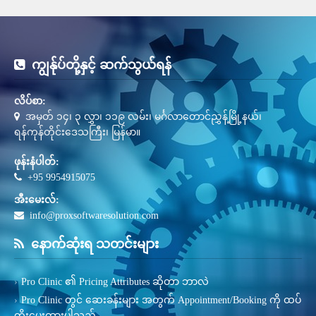
ကျွန်ုပ်တို့နှင့် ဆက်သွယ်ရန်
လိပ်စာ:
အမှတ် ၁၄၊ ၃ လွှာ၊ ၁၁၉ လမ်း၊ မင်္ဂလာတောင်ညွှန့်မြို့နယ်၊
ရန်ကုန်တိုင်းဒေသကြီး၊ မြန်မာ။
ဖုန်းနံပါတ်:
+95 9954915075
အီးမေးလ်:
info@proxsoftwaresolution.com
နောက်ဆုံးရ သတင်းများ
Pro Clinic ၏ Pricing Attributes ဆိုတာ ဘာလဲ
Pro Clinic တွင် ဆေးခန်းများ အတွက် Appointment/Booking ကို ထပ်
တိုးပေးထားပါသည်