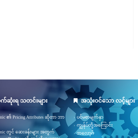
က်ဆုံးရ သတင်းများ
အသုံးဝင်သော လင့်များ
inic ၏ Pricing Attributes ဆိုတာ ဘာ
ပင်မစာမျက်နှာ
ကျွန်ုပ်တို့အကြောင်း
inic တွင် ဆေးခန်းများ အတွက်
ဘလော့ဂ်