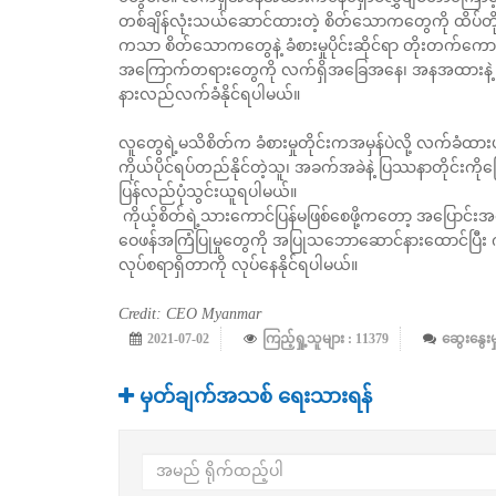
တစ်ချိန်လုံးသယ်ဆောင်ထားတဲ့ စိတ်သောကတွေကို ထိပ်တိုက်ရင်ဆိ
ကသာ စိတ်သောကတွေနဲ့ ခံစားမှုပိုင်းဆိုင်ရာ တိုးတက်ကောင
အကြောက်တရားတွေကို လက်ရှိအခြေအနေ၊ အနအထားနဲ့ ယှဉ်ထို
နားလည်လက်ခံနိုင်ရပါမယ်။
လူတွေရဲ့မသိစိတ်က ခံစားမှုတိုင်းကအမှန်ပဲလို့ လက်ခံထားပါ
ကိုယ်ပိုင်ရပ်တည်နိုင်တဲ့သူ၊ အခက်အခဲနဲ့ ပြဿနာတိုင်းကိုဖြေရှ
ပြန်လည်ပုံသွင်းယူရပါမယ်။
ကိုယ့်စိတ်ရဲ့သားကောင်ပြန်မဖြစ်စေဖို့ကတော့ အပြောင
ဝေဖန်အကြံပြုမှုတွေကို အပြုသဘောဆောင်နားထောင်ပြီး က
လုပ်စရာရှိတာကို လုပ်နေနိုင်ရပါမယ်။
Credit: CEO Myanmar
2021-07-02
ကြည့်ရှု့သူများ : 11379
ဆွေးနွေးမှ
မှတ်ချက်အသစ် ရေးသားရန်