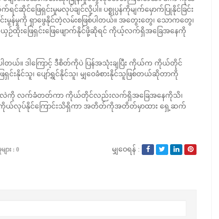
ုင်ဖြေရှင်းမှုမလုပ်ချင်လို့ပါ။ ပစ္စုပ္ပန်ကိုမျက်မှောက်ပြုနိုင်ခြင်း
်းမွန်မှုကို ရှာဖွေနိုင်တဲ့လမ်းစဖြစ်ပါတယ်။ အတွေးတွေ၊ သောကတွေ၊
းဖြေရှင်းဖြေဖျောက်နိုင်ဖို့ဆိုရင် ကိုယ့်လက်ရှိအခြေအနေကို
တယ်။ ဒါကြောင့် ဒီစိတ်ကိုပဲ ပြန်အသုံးချပြီး ကိုယ်က ကိုယ်တိုင်
င်းနိုင်သူ၊ ပျော်ရွှင်နိုင်သူ၊ မျှဝေခံစားနိုင်သူဖြစ်တယ်ဆိုတာကို
်းအလဲကို လက်ခံတတ်ကာ ကိုယ်တိုင်လည်းလက်ရှိအခြေအနေကိုသိ၊
ိုယ်လုပ်နိုင်ကြောင်းသိရှိကာ အတိတ်ကိုအတိတ်မှာထား ရှေ့ဆက်
မျှဝေရန် :
ုများ : 0