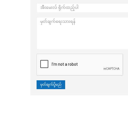
မှတ်ချက်ပို့မည်