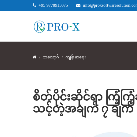
+95 9778915075
|
info@proxsoftwaresolution.co
ဘလော့ဂ်
ကျန်းမာရေး
စိတ်ပိုင်းဆိုင်ရာ ကြံ့ကြံ့ခ
သင့်တဲ့အချက် ၇ ချက်