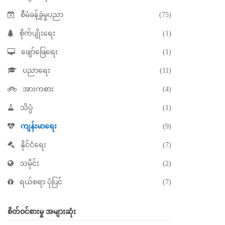
စီမံခန့်ခွဲမှုပညာ
(75)
စိုက်ပျိုးရေး
(1)
ဖျော်ဖြေရေး
(1)
ပညာရေး
(11)
အားကစား
(4)
သိပ္ပံ
(1)
ကျန်းမာရေး
(9)
နိုင်ငံရေး
(7)
သမိုင်း
(2)
ရယ်စရာ ပုံပြင်
(7)
စိတ်ဝင်စားမှု အများဆုံး