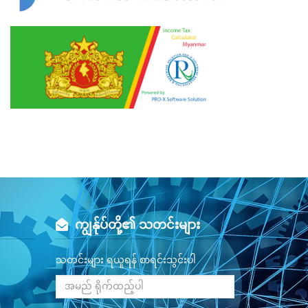
ကျွန်ုပ်တို့၏ သတင်းများ
သတင်းများ ရယူရန် စာရင်းသွင်းပါ