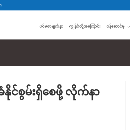
m
ပင်မစာမျက်နှာ
ကျွန်ုပ်တို့အကြောင်း
ဝန်ဆောင်မှု
ံနိုင်စွမ်းရှိစေဖို့ လိုက်နာ