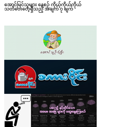
အောင်မြင်သူများ နေ့စဉ် ကိုယ့်ကိုယ်ကိုယ်
သတိပေးလေ့ရှိသည့် အချက် ၇ ချက်