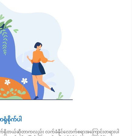
ာရုံစိုက်ပါ
ုန်းလောက်ရှိတယ်ဆိုတာကလည်း လက်ခံနိုင်လောက်စရာအကြောင်းတရားပါ