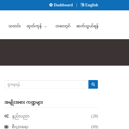
Dashboard
|
English
သတင်း
ထုတ်ကုန်
ဘလော့ဂ်
ဆက်သွယ်ရန်
အမျိုးအစား ကဏ္ဍများ
နည်းပညာ
(28)
စီးပွားရေး
(69)