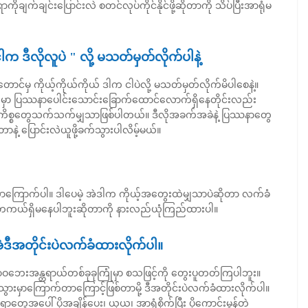
ုချက်ချင်းပြောင်းလဲ စတင်လုပ်ကိုင်နိုင်ဖို့ဆိုတာကို သိပ်ပြီးအာရုံမ
က ဒီလိုလူပဲ " လို့ မသတ်မှတ်လိုက်ပါနဲ့
ောင်မှ ကိုယ့်ကိုယ်ကိုယ် ဒါက ငါပဲလို့ မသတ်မှတ်လိုက်မိပါစေနဲ့။
ကြားမှာ ပြဿနာပေါင်းသောင်းခြောက်ထောင်လောက်ရှိနေတိုင်းလည်း
်ကိစ္စတွေသက်သက်မျှသာဖြစ်ပါတယ်။ ဒီလိုအခက်အခဲနဲ့ ပြဿနာတွေ
နဲ့ ပြောင်းလဲယူဖို့ခက်သွားပါလိမ့်မယ်။
ြောက်ပါ။ ဒါပေမဲ့ အဲဒါက ကိုယ့်အတွေးထဲမျှသာပဲဆိုတာ လက်ခံ
ကယ်ရှိမနေပါဘူးဆိုတာကို နားလည်ယုံကြည်ထားပါ။
ဲဒီအတိုင်းပဲလက်ခံထားလိုက်ပါ။
ာဝဘေးအန္တရာယ်တစ်ခုခုကြုံမှာ စသဖြင့်ကို တွေးပူတတ်ကြပါဘူး။
ကွာသွားမှာကြောက်တာကြောင့်ဖြစ်တာမို့ ဒီအတိုင်းပဲလက်ခံထားလိုက်ပါ။
ွေအပေါ် ပိုအချိန်ပေး၊ ယုယ၊ အာရုံစိုက်ပြီး ပိုကောင်းမွန်တဲ့