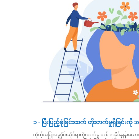
၁ - ပြီးပြည့်စုံခြင်းထက် တိုးတက်မှုရှိခြင်းကို အ
ကိုယ့်အပြုအမူပိုင်းဆိုင်ရာတိုးတက်မှု တစ် ရာခိုင်နှ