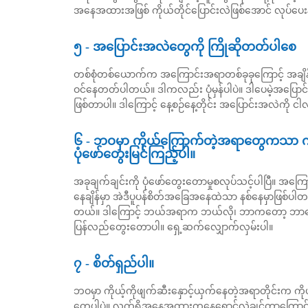
အနေအထားအဖြစ် ကိုယ်တိုင်ပြောင်းလဲဖြစ်အောင် လုပ်ပေးနိ
၅ - အပြောင်းအလဲတွေကို ကြိုဆိုတတ်ပါစေ
တစ်စုံတစ်ယောက်က အကြောင်းအရာတစ်ခုခုကြောင့် အချိန်အ
ဝင်နေတတ်ပါတယ်။ ဒါကလည်း ပုံမှန်ပါပဲ။ ဒါပေမဲ့အပြောင
ဖြစ်တာပါ။ ဒါကြောင့် နေ့စဉ်နေ့တိုင်း အပြောင်းအလဲကို ငါလ
၆ - ဘဝမှာ ကိုယ်ကြောက်တဲ့အရာတွေကသာ ကာဆ
ပုံဖော်တွေးမြင်ကြည့်ပါ။
အခုချက်ချင်းကို ပုံဖော်တွေးတောမှုစလုပ်သင့်ပါပြီ။ အကြ
နေချိန်မှာ အဲဒီပူပန်စိတ်အခြေအနေထဲသာ နစ်နေမှာဖြစ်ပါတယ်။ အ
တယ်။ ဒါကြောင့် ဘယ်အရာက ဘယ်လို၊ ဘာကတော့ ဘာကြ
ပြန်လည်တွေးတောပါ။ ရှေ့ဆက်လျှောက်လှမ်းပါ။
၇ - စိတ်ရှည်ပါ။
ဘဝမှာ ကိုယ့်ကိုဖျက်ဆီးနှောင့်ယှက်နေတဲ့အရာတိုင်းက က
တွေပါပဲ။ လက်ရှိအနေအထားကနေရှောင်လွှဲချင်တာကြောင့်