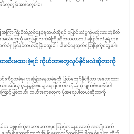
ုင်တဲ့တွန်းအားတွေပါပဲ။
ကြာကြီးစိတ်ညစ်နေခဲ့ရတယ်ဆိုရင် ပြောင်းလဲမှုကိုမလိုလားတဲ့စိတ်
်းအလဲတွေကို တွေ့မြင်လက်ခံကြိုဆိုတတ်တာကပဲ ပြောင်းလဲမှုရဲ့အစ
က်ခံရှုမြင်နိုင်တယ်ဆိုပြီးတွေးပါ။ ပါးစပ်နေထုတ်ပြောပြီးကိုတွေးပါ။
ီးမထားခဲ့ရင် ကိုယ်ဘာတွေလုပ်နိုင်မလဲဆိုတာကို
ောင်းကိစ္စတစ်ခု၊ အခြေအနေတစ်ခုကို ဖြတ်ကျော်နိုင်ဖို့သာ အလေးထား
ဲဒီလို ပူပန်မှုနဲ့နစ်မျောနေခြင်းကပဲ ကိုယ့်ကို ပျက်စီးစေနိုင်ပါ
ောင့်ဖြစ်တယ်၊ ဘယ်အရာတွေက ပိုအရေးပါတယ်ဆိုတာကို
ိုယ်က ပစ္စုပ္ပန်ကိုအလေးမထားမှုကြောင့်ကနေရလာတဲ့ အကျိုးဆက်
 ပျော်ပါးသောက်စားသုံးဖြုန်းမှုတွေလုပ်တတ်ကြပါတယ်။ ဒါက ကိုယ်