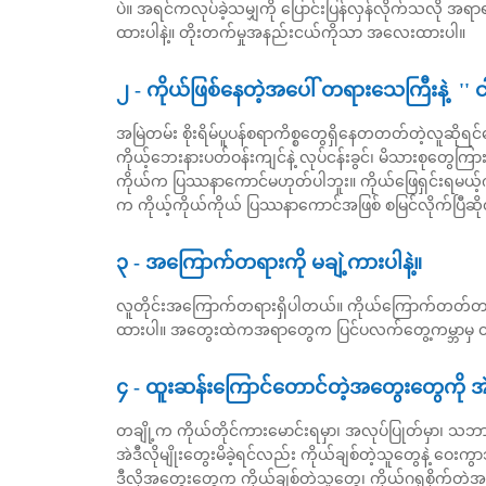
ပဲ။ အရင်ကလုပ်ခဲ့သမျှကို ပြောင်းပြန်လှန်လိုက်သလို အရာရာကိ
ထားပါနဲ့။ တိုးတက်မှုအနည်းငယ်ကိုသာ အလေးထားပါ။
၂ - ကိုယ်ဖြစ်နေတဲ့အပေါ် တရားသေကြီးနဲ့ '' ငါ
အမြဲတမ်း စိုးရိမ်ပူပန်စရာကိစ္စတွေရှိနေတတတ်တဲ့လူဆိုရင်တ
ကိုယ့်ဘေးနားပတ်ဝန်းကျင်နဲ့ လုပ်ငန်းခွင်၊ မိသားစုတွေ
ကိုယ်က ပြဿနာကောင်မဟုတ်ပါဘူး။ ကိုယ်ဖြေရှင်းရမယ့
က ကိုယ့်ကိုယ်ကိုယ် ပြဿနာကောင်အဖြစ် စမြင်လိုက်ပြီဆိုတာ
၃ - အကြောက်တရားကို မချဲ့ကားပါနဲ့။
လူတိုင်းအကြောက်တရားရှိပါတယ်။ ကိုယ်ကြောက်တတ်တာက
ထားပါ။ အတွေးထဲကအရာတွေက ပြင်ပလက်တွေ့ကမ္ဘာမှ တ
၄ - ထူးဆန်းကြောင်တောင်တဲ့အတွေးတွေကို အ
တချို့က ကိုယ်တိုင်ကားမောင်းရမှာ၊ အလုပ်ပြုတ်မှာ၊ သဘ
အဲဒီလိုမျိုးတွေးမိခဲ့ရင်လည်း ကိုယ်ချစ်တဲ့သူတွေနဲ့ ဝေး
ဒီလိုအတွေးတွေက ကိုယ်ချစ်တဲ့သူတွေ၊ ကိုယ်ဂရုစိုက်တဲ့အရာတ