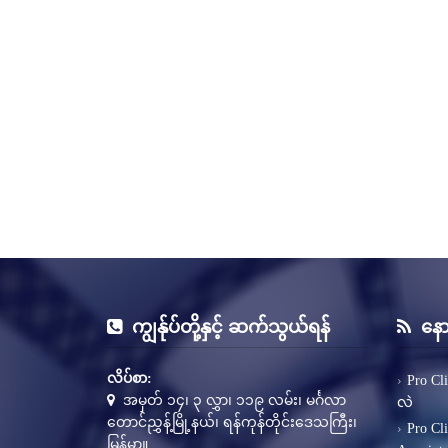
ကျွန်ုပ်တို့နှင့် ဆက်သွယ်ရန်
နော
လိပ်စာ:
Pro Cl
အမှတ် ၁၄၊ ၃ လွှာ၊ ၁၁၉ လမ်း၊ မင်္ဂလာ
လဲ
တောင်ညွှန့်မြို့နယ်၊ ရန်ကုန်တိုင်းဒေသကြီး၊
Pro Cl
မြန်မာ။