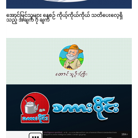
အောင်မြင်သူများ နေ့စဉ် ကိုယ့်ကိုယ်ကိုယ် သတိပေးလေ့ရှိ
သည့် အချက် ၇ ချက်