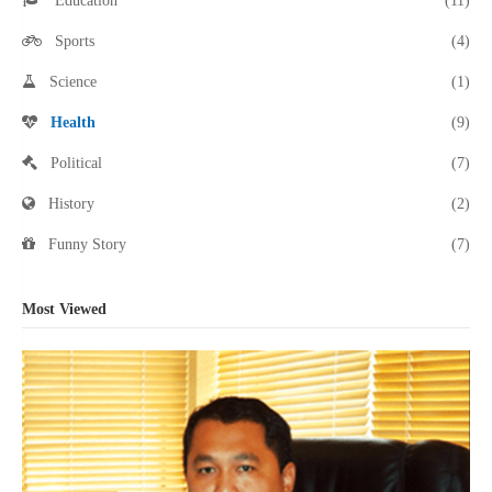
Education
(11)
Sports
(4)
Science
(1)
Health
(9)
Political
(7)
History
(2)
Funny Story
(7)
Most Viewed