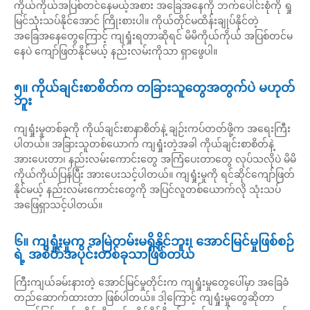
ကိုယ်ကိုယ်အပြစ်တင်နေမယ့်အစား အခြေအနေကို ဘက်ပေါင်းစုံကို ရှု
မြင်သုံးသပ်နိုင်အောင် ကြိုးစားပါ။ ကိုယ်တိုင်မထိန်းချုပ်နိုင်တဲ့
အခြေအနေတွေကြောင့် ကျရှုံးရတာဆိုရင် မိမိကိုယ်ကိုယ် အပြစ်တင်မ
နေပဲ ကျော်ဖြတ်နိုင်မယ့် နည်းလမ်းကိုသာ ရှာဖွေပါ။
၅။ ကိုယ်ချင်းစာစိတ်က တခြားသူတွေအတွက်ပဲ မဟုတ်
ဘူး
ကျရှုံးမှုတစ်ခုကို ကိုယ်ချင်းစာနာစိတ်နဲ့ ချဉ်းကပ်တတ်ဖို့က အရေးကြီး
ပါတယ်။ အခြားသူတစ်ယောက် ကျရှုံးတဲ့အခါ ကိုယ်ချင်းစာစိတ်နဲ့
အားပေးတာ၊ နည်းလမ်းကောင်းတွေ အကြံပေးတာတွေ လုပ်သလိုပဲ မိမိ
ကိုယ်ကိုယ်ပြန်ပြီး အားပေးသင့်ပါတယ်။ ကျရှုံးမှုကို ရင်ဆိုင်ကျော်ဖြတ်
နိုင်မယ့် နည်းလမ်းကောင်းတွေကို အပြင်လူတစ်ယောက်လို သုံးသပ်
အဖြေရှာသင့်ပါတယ်။
၆။ ကျရှုံးမှုက အမြဲတမ်းမရှိနိုင်ဘူး၊ အောင်မြင်မှုဖြစ်စဉ်
ရဲ့ အစိတ်အပိုင်းတစ်ခုသာဖြစ်တယ်
ကြီးကျယ်ခမ်းနားတဲ့ အောင်မြင်မှုတိုင်းက ကျရှုံးမှုတွေပေါ်မှာ အခြေခံ
တည်ဆောက်ထားတာ ဖြစ်ပါတယ်။ ဒါ့ကြောင့် ကျရှုံးမှုတွေဆိုတာ