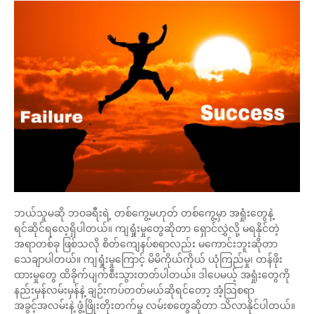
ဘယ်သူမဆို ဘဝခရီးရဲ့ တစ်ကွေ့မဟုတ် တစ်ကွေ့မှာ အရှုံးတွေနဲ့
ရင်ဆိုင်ရလေ့ရှိပါတယ်။ ကျရှုံးမှုတွေဆိုတာ ရှောင်လွှဲလို့ မရနိုင်တဲ့
အရာတစ်ခု ဖြစ်သလို စိတ်ကျေနပ်စရာလည်း မကောင်းဘူးဆိုတာ
သေချာပါတယ်။ ကျရှုံးမှုကြောင့် မိမိကိုယ်ကိုယ် ယုံကြည်မှု၊ တန်ဖိုး
ထားမှုတွေ ထိခိုက်ပျက်စီးသွားတတ်ပါတယ်။ ဒါပေမယ့် အရှုံးတွေကို
နည်းမှန်လမ်းမှန်နဲ့ ချဉ်းကပ်တတ်မယ်ဆိုရင်တော့ အံ့သြစရာ
အခွင့်အလမ်းနဲ့ ဖွံ့ဖြိုးတိုးတက်မှု လမ်းစတွေဆိုတာ သိလာနိုင်ပါတယ်။