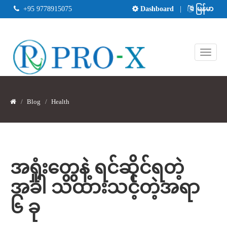
+95 9778915075
Dashboard
|
မြန်မာ
Blog
Health
အရှုံးတွေနဲ့ ရင်ဆိုင်ရတဲ့
အခါ သိထားသင့်တဲ့အရာ
၆ ခု