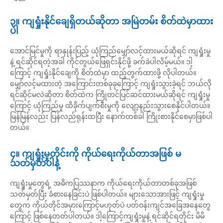
၃။ ကျရှုံးနိုင်ချေရှိတယ်ဆိုတာ အမြဲတမ်း စိတ်ထဲမှာထား
ပါ
အောင်မြင်မှုကို ရာနှုန်းပြည့် ယုံကြည်မျှော်လင့်ထားမယ်ဆိုရင် ကျရှုံးမှု
နဲ့ ရင်ဆိုင်ရတဲ့အခါ ကိုင်တွယ်ဖြေရှင်းနိုင်ဖို့ ခက်ခဲပါလိမ့်မယ်။ ဒါ့
ကြောင့် ကျရှုံးနိုင်ချေကို စိတ်ထဲမှာ ထည့်တွက်ထားဖို့ လိုပါတယ်။
မျှော်လင့်မထားတဲ့ အကြောင်းတစ်ခုခုကြောင့် ကျရှုံးသွားခဲ့ရင် ဘယ်လို
ရင်ဆိုင်မလဲဆိုတာ စိတ်ထဲက ကြိုတင်ပြင်ဆင်ထားမယ်ဆိုရင် ကျရှုံးမှု
ကြောင့် ယုံကြည်မှု ထိခိုက်ပျက်စီးမှုကို လျော့နည်းသွားစေနိုင်ပါတယ်။
မြန်မြန်လည်း ပြန်လည်ရုန်းထပြီး နောက်တစ်ခါ ကြိုးစားနိုင်စေမှာဖြစ်ပါ
တယ်။
၄။ ကျရှုံးမှုတိုင်းကို ကိုယ်ရေးကိုယ်တာအဖြစ် မ
သတ်မှတ်ပါနဲ့
ကျရှုံးမှုတွေရဲ့ အဓိကပြဿနာက ကိုယ်ရေးကိုယ်တာတစ်ခုအဖြစ်
သတ်မှတ်ပြီး ခံစားနေခြင်းပဲ ဖြစ်ပါတယ်။ များသောအားဖြင့် ကျရှုံးမှု
တွေက ကိုယ်တိုင်အမှားကြောင့်မဟုတ်ပဲ ပတ်ဝန်းကျင်အခြေအနေတွေ
ကြောင့် ဖြစ်နေတတ်ပါတယ်။ ဒါ့ကြောင့်ကျရှုံးမှုနဲ့ ရင်ဆိုင်ရတိုင်း မိမိ