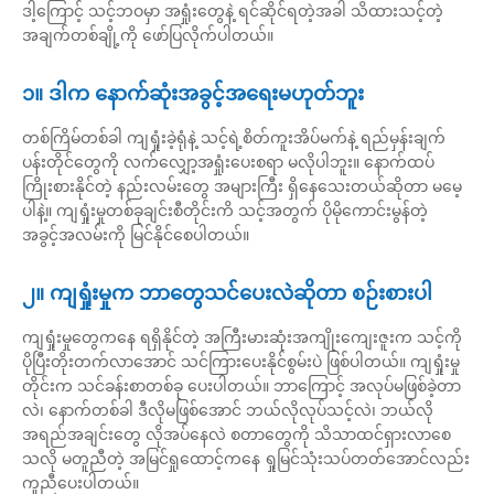
ဒါ့ကြောင့် သင့်ဘဝမှာ အရှုံးတွေနဲ့ ရင်ဆိုင်ရတဲ့အခါ သိထားသင့်တဲ့
အချက်တစ်ချို့ကို ဖော်ပြလိုက်ပါတယ်။
၁။ ဒါက နောက်ဆုံးအခွင့်အရေးမဟုတ်ဘူး
တစ်ကြိမ်တစ်ခါ ကျရှုံးခဲ့ရုံနဲ့ သင့်ရဲ့စိတ်ကူးအိပ်မက်နဲ့ ရည်မှန်းချက်
ပန်းတိုင်တွေကို လက်လျှော့အရှုံးပေးစရာ မလိုပါဘူး။ နောက်ထပ်
ကြိုးစားနိုင်တဲ့ နည်းလမ်းတွေ အများကြီး ရှိနေသေးတယ်ဆိုတာ မမေ့
ပါနဲ့။ ကျရှုံးမှုတစ်ခုချင်းစီတိုင်းကိ သင့်အတွက် ပိုမိုကောင်းမွန်တဲ့
အခွင့်အလမ်းကို မြင်နိုင်စေပါတယ်။
၂။ ကျရှုံးမှုက ဘာတွေသင်ပေးလဲဆိုတာ စဉ်းစားပါ
ကျရှုံးမှုတွေကနေ ရရှိနိုင်တဲ့ အကြီးမားဆုံးအကျိုးကျေးဇူးက သင့်ကို
ပိုပြီးတိုးတက်လာအောင် သင်ကြားပေးနိုင်စွမ်းပဲ ဖြစ်ပါတယ်။ ကျရှုံးမှု
တိုင်းက သင်ခန်းစာတစ်ခု ပေးပါတယ်။ ဘာကြောင့် အလုပ်မဖြစ်ခဲ့တာ
လဲ၊ နောက်တစ်ခါ ဒီလိုမဖြစ်အောင် ဘယ်လိုလုပ်သင့်လဲ၊ ဘယ်လို
အရည်အချင်းတွေ လိုအပ်နေလဲ စတာတွေကို သိသာထင်ရှားလာစေ
သလို မတူညီတဲ့ အမြင်ရှုထောင့်ကနေ ရှုမြင်သုံးသပ်တတ်အောင်လည်း
ကူညီပေးပါတယ်။