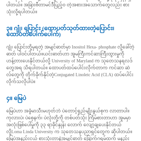
ပါတယ်။ အခြားဗီတာမင်ဒီပြည့်၀ တဲ့အစားအသောက်တွေလည်း စား
သုံးလို့ရပါတယ်။
၃။ ဂျုံ၊ ပြောင်း (ထောပတ်သုတ်ထားတဲ့ပြောင်း၊
ထောပတ်ပေါက်ပေါက်)
ဂျုံ၊ ပြောင်းတို့မှရတဲ့ အမျင်ဓာတ်မှာ Inositol Hexa- phosphate လို့ခေါ်တဲ့
ဓာတ် ပါဝင်ပါတယ်။ယင်းဓာတ်ဟာ အူမကြီးကင်ဆာကြီးထွားမှုကို
ဟန့်တားပေးနိုင်တယ်လို့ University of Maryland က သုတေသနရလဒ်
တွေအရ သိရပါတယ်။ ထောပတ်ထပ်ပေါင်းလိုက်တာက ကင်ဆာ ဆဲ
လ်တွေကို တိုက်ခိုက်နိုင်တဲ့Conjugated Linoleic Acid (CLA) ထပ်ပေါင်း
လိုက်သလိုပါပဲ။
၄။ မြေပဲ
မြေပဲဟာ အခွံမာသီးမဟုတ်ဘဲ ပဲတောင့်ရှည်မျိုးနွယ်စုက လာတာပါ။
ကုလားပဲ၊ ပဲစေ့နက်၊ ပဲလုံးတို့ကို တစ်ပတ်သုံး ကြိမ်စားတာဟာ အူမမှာ
အလုံးဖြစ်ပေါ်မှုကို ၃၃ ရာခိုင်နှုန်း လောက် လျော့ချပေးနိုင်တယ်
လို့Loma Linda University က သုတေသနပညာရှင်တွေက ဆိုပါတယ်။
မြေပဲအနည်းငယ် စားသုံးတာနဲ့အမျင်ဓာတ် ခြောက်ဂရမ်ထက် မနည်း