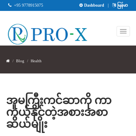
+95 9778915075
Dashboard
|
မြန်မာ
Blog
Health
အူမကြီးကင်ဆာကို ကာ
ကွယ်နိုင်တဲ့အစားအစာ
ဆယ်မျိုး