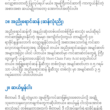
လျော့စားတာတို့ ပြုလုပ်ရပါ မယ်။ အူမကြီးကင်ဆာကို ကာကွယ်နိုင်တဲ့
အစားအစာ ဆယ်မျိုးကတော့ အောက်ပါအတိုင်းပါ။
၁။ အညိုရောင်ဆန် (ဆန်လုံးညို)
အညိုရောင်ဆန်ကို အနည်းဆုံးတစ်ပတ်တစ်ကြိမ် စားသုံး မယ်ဆိုရင်
ကင်ဆာဖြစ်ပွားနိုင်တဲ့ အူမမှာ အကျိတ်လုံးတွယ် တာမျိုးကို ၄၀
ရာခိုင်နှုန်းလောက် လျော့ချနိုင်တယ်လို့ အစားအသောက်နဲ့ ကင်ဆာ
လေ့လာချက်တွေအရ သိရှိရပါ တယ်။ အညိုရောင်ဆန်မှာ အမျင်ဓာတ်
အများအပြား ပါဝင် ပါတယ်။ အမျင်ဓာတ်မှာ ကင်ဆာဆဲလ်တွေရဲ့ ကြီး
ထွားမှုကို ဟန့်တားပေးနိုင်တဲ့ Short-Chain Fatty Acid တွေပါဝင်ပါ
တယ်။ အဖြူရောင်ဆန် နို့ဆီဘူး တစ်လုံးမှာ အမျင်ဓာတ်ဟာ ဝ.၅ ဂရမ်
သာ ပါဝင်ပြီး အညိုရောင်ဆန် နို့ဆီဘူး တစ်လုံး မှာ အမျင်ဓာတ် ၃.၅
ဂရမ်တောင် ပါဝင်ပါတယ်။
၂။ ဆယ်မွန်ငါး
ဗီတာမင် ဒီ ချို့တဲ့မှုဟာ အူမကြီးကင်ဆာဖြစ်ပွားစေတယ်လို့ အချို့
သုတေသနလေ့လာချက်တွေကဆိုပါတယ်။ ဆယ်မွန် ငါးသုံးအောင်စ
စားသုံးရင် တစ်နေ့တာအတွက် ဗီတာမင် ဒီ လိုအပ်ချက်ရဲ့ရာခိုင်နှုန်းရှိ