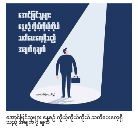
အောင်မြင်သူများ နေ့စဉ် ကိုယ့်ကိုယ်ကိုယ် သတိပေးလေ့ရှိ
သည့် အချက် ၇ ချက်