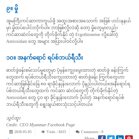
၉။ မှို
အူမကြီးကင်ဆာကာကွယ်ဖို့ အထူးအစားအသောက် အဖြစ် ဟင်းနုနယ်
မှာ မှိုထပ်ပေါင်းလိုက်ပါ။ ဘာဖြစ်လို့လဲဆို တော့ မှိုတွေမှာလည်း
ကင်ဆာဆဲလ်တွေကို တိုက်ခိုက်နိုင် တဲ့ Ergothioneine လို့ခေါ်တဲ့
Antioxidant တွေ အများ အပြားပါဝင်လို့ပါ။
၁၀။ အနက်ရောင် ရပ်စ်ဘယ်ရီသီး
ဓာတ်ခွဲခန်းစမ်းသပ်မှုတွေမှာ ပုံမှန်ကျွေးမွေးထားတဲ့ ဓာတ်ခွဲ ခန်းကြွက်
တွေထက် ရပ်စ်ဘယ်ရီသီးကျွေးထားတဲ့ ဓာတ်ခွဲခန်း ကြွက်တွေဟာ
ကင်ဆာဖြစ်နိုင်ခြေ ၈၀ ရာခိုင်နှုန်းလောက် ပိုနည်းပါတယ်။အနီရောင်ရ
ပ်စ်ဘယ်ရီသီးတွေထက် ကင်ဆာ ဆဲလ်တွေကို တိုက်ခိုက်နိုင်တဲ့
Antioxidant တွေ ၄၀ ရာ ခိုင်နှုန်းလောက် ပိုပါတဲ့ အနက်ရောင်ရပ်စ်
ဘယ်ရီသီးတွေကို ရွေးချယ်စားသုံးသင့်ပါတယ်။
သွင်ထူး
Credit: CEO Myanmar Facebook Page
2020-05-05
Visits : 8435
Comments : 0
Share :