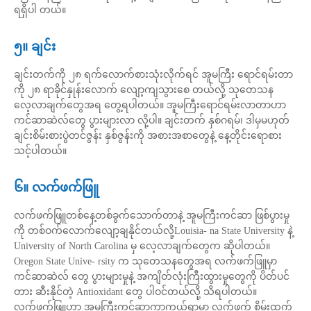
ရရှိပါ တယ်။
၅။ ချင်း
ချင်းတက်ကို ၂၈ ရက်လောက်စားသုံးလိုက်ရင် အူမကြီး ရောင်ရမ်းတာ
ကို ၂၈ ရာခိုင်နှုန်းလောက် လျော့ကျသွားစေ တယ်လို့ သုတေသန
လေ့လာချက်တွေအရ တွေ့ရပါတယ်။ အူမကြီးရောင်ရမ်းလာတာဟာ
ကင်ဆာဆဲလ်တွေ ပွားများလာ လို့ပါ။ ချင်းတက် နှစ်ဂရမ်၊ ဒါမှမဟုတ်
ချင်းစိမ်းစားပွဲတင်ဇွန်း နှစ်ဇွန်းကို အစားအစာတွေနဲ့ နေ့တိုင်းရောစား
သင့်ပါတယ်။
၆။ လက်ဖက်ဖြူ
လက်ဖက်ဖြူတစ်နေ့တစ်ခွက်သောက်တာနဲ့ အူမကြီးကင်ဆာ ဖြစ်ပွားမှု
ကို တစ်ဝက်လောက်လျော့ချနိုင်တယ်လို့Louisia- na State University နဲ့
University of North Carolina မှ လေ့လာချက်တွေက ဆိုပါတယ်။
Oregon State Unive- rsity က သုတေသနတွေအရ လက်ဖက်ဖြူမှာ
ကင်ဆာဆဲလ် တွေ ပွားများမှုနဲ့ အကျိတ်လုံးကြီးထွားမှုတွေကို ပိတ်ပင်
တား ဆီးနိုင်တဲ့ Antioxidant တွေ ပါဝင်တယ်လို့ သိရပါတယ်။
လက်ဖက်ဖြူဟာ အူမကြီးကင်ဆာကာကွယ်ရာမှာ လက်ဖက် စိမ်းထက်