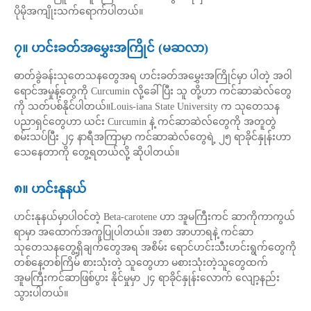
ပိုမိုအကျိုးသက်ရောက်ပါတယ်။
၇။ ဟင်းခတ်အမွှေးအကြိုင် (မဆလာ)
ဓာတ်ခွဲခန်းသုတေသနတွေအရ ဟင်းခတ်အမွှေးအကြိုင်မှာ ပါတဲ့ အဝါ
ရောင်အမှုန့်တွေကို Curcumin လို့ခေါ်ပြီး သူ တို့ဟာ ကင်ဆာဆဲလ်တွေ
ကို သတ်ပစ်နိုင်ပါတယ်။Louis-iana State University က သုတေသန
ပညာရှင်တွေဟာ ယင်း Curcumin နဲ့ ကင်ဆာဆဲလ်တွေကို အတူတွဲ
စမ်းသပ်ပြီး ၂၄ နာရီအကြာမှာ ကင်ဆာဆဲလ်တွေရဲ့ ၂၅ ရာခိုင်နှုန်းဟာ
သေနေတာကို တွေ့ရတယ်လို့ ဆိုပါတယ်။
၈။ ဟင်းနုနယ်
ဟင်းနုနယ်မှာပါဝင်တဲ့ Beta-carotene ဟာ အူမကြီးကင် ဆာကိုကာကွယ်
ရာမှာ အထောက်အကူပြုပါတယ်။ အစာ အာဟာရနဲ့ ကင်ဆာ
သုတေသနတွေ့ရှိချက်တွေအရ အစိမ်း ရောင်ဟင်းသီးဟင်းရွက်တွေကို
တစ်နေ့တစ်ကြိမ် စားသုံးတဲ့ သူတွေဟာ မစားသုံးတဲ့သူတွေထက်
အူမကြီးကင်ဆာဖြစ်ပွား နိုင်မှုမှာ ၂၄ ရာခိုင်နှုန်းလောက် လျော့နည်း
သွားပါတယ်။