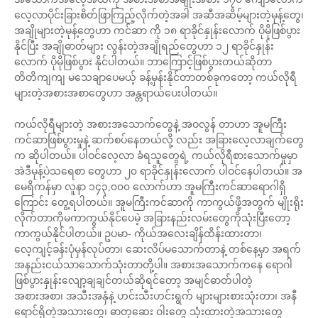
လေ့လာပိုင်းခြားစိတ်ဖြာကြည့်လိုက်တဲ့အခါ အဆီအဆိမ့်များတဲ့မုန့်တွေ၊
အချိုများတဲ့မုန့်တွေဟာ ကင်ဆာ ကို ၁၈ ရာခိုင်နှုန်းလောက် ပိုမိုဖြစ်ပွား
နိုင်ပြီး အချိုဓာတ်များ လွန်းတဲ့အချိုရည်တွေဟာ ၁၂ ရာခိုင်နှုန်း
လောက် ပိုမိုဖြစ်ပွား နိုင်ပါတယ်။ ဘာကြောင့်ဖြစ်ပွားတယ်ဆိုတာ
တိတိကျကျ မသေချာပေမယ့် ခန့်မှန်းနိုင်တာတစ်ခုကတော့ ကယ်လိုရီ
များတဲ့အစားအစာတွေဟာ အန္တရာယ်ပေးပါတယ်။
ကယ်လိုရီများတဲ့ အစားအသောက်တွေနဲ့ အဝလွန် တာဟာ အူမကြီး
ကင်ဆာဖြစ်ပွားမှုနဲ့ ဆက်စပ်နေတယ်လို့ လည်း အခြားလေ့လာချက်တွေ
က ဆိုပါတယ်။ ပါဝင်လေ့လာ ခံရသူတွေရဲ့ ကယ်လိုရီစားသောက်မှုမှာ
အဲဒီမုန့်ပဲသရေစာ တွေဟာ ၂၀ ရာခိုင်နှုန်းလောက် ပါဝင်နေပါတယ်။ အ
မေရိကန်မှာ လူနာ ၁၄၃,၀၀၀ လောက်ဟာ အူမကြီးကင်ဆာရောဂါရှိ
ကြောင်း တွေ့ရပါတယ်။ အူမကြီးကင်ဆာကို ကာကွယ်ဖို့အတွက် မျိုးရိုး
လိုက်တာကိုမကာကွယ်နိုင်ပေမဲ့ အခြားနည်းလမ်းတွေကိုသုံးပြီးတော့
ကာကွယ်နိုင်ပါတယ်။ ဥပမာ- ကိုယ်အလေးချိန်ထိန်းထားတာ၊
လေ့ကျင့်ခန်းပုံမှန်လုပ်တာ၊ ဆေးလိပ်မသောက်တာနဲ့ တစ်နေ့မှာ အရက်
အနည်းငယ်သာသောက်သုံးတာတို့ပါ။ အစားအသောက်ကနေ ရောဂါ
ဖြစ်ပွားနှုန်းလျော့ချချင်တယ်ဆိုရင်တော့ အမျင်ဓာတ်ပါတဲ့
အစားအစာ၊ အသီးအနှံနဲ့ ဟင်းသီးဟင်းရွက် များများစားသုံးတာ၊ အနီ
ရောင်ရှိတဲ့အသားတွေ၊ ဓာတုဆေး ဝါးတွေ သုံးထားတဲ့အသားတွေ