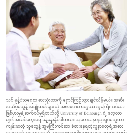
သင် မုန့်ပဲသရေစာ စားသုံးတာကို ရှောင်ကြဉ်သွားချင်လိမ့်မယ်။ အဆီ၊
အဆိမ့်တွေနဲ့ အချိုဓာတ်များတဲ့ အစားအစာ တွေဟာ အူမကြီးကင်ဆာ
ဖြစ်ပွားမှုနဲ့ ဆက်စပ်မှုရှိတယ်လို့ University of Edinburgh ရဲ့ လေ့လာ
ချက်အသစ်တွေအရ ခန့်မှန်းနိုင်ပါတယ်။ သုတေသနပညာရှင်တွေဟာ
ကျန်းမာတဲ့ သူတွေနဲ့ အူမကြီးကင်ဆာ ခံစားနေရတဲ့လူနာတွေရဲ့အစား
အသောက်အလေ့အထကို အစားအစာအမျိုးအစား ၁၇၀ ကျော်လောက်