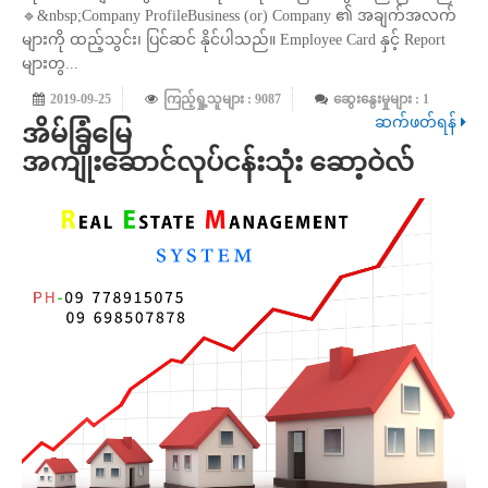
🔹&nbsp;Company ProfileBusiness (or) Company ၏ အချက်အလက်
များကို ထည့်သွင်း၊ ပြင်ဆင် နိုင်ပါသည်။ Employee Card နှင့် Report
များတွ...
2019-09-25
ကြည့်ရှု့သူများ : 9087
ဆွေးနွေးမှုများ : 1
ဆက်ဖတ်ရန်
အိမ်ခြံမြေ
အကျိုးဆောင်လုပ်ငန်းသုံး ဆော့ဝဲလ်