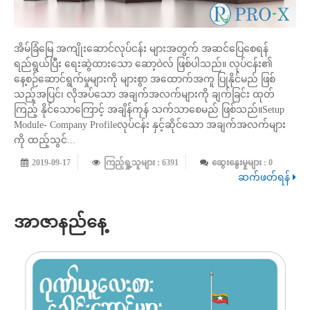
အိမ်ခြံမြေ အကျိုးဆောင်လုပ်ငန်း များအတွက် အဆင်ပြေစေရန်
ရည်ရွယ်ပြီး ရေးဆွဲထားသော ဆော့ဝဲလ် ဖြစ်ပါသည်။ လုပ်ငန်း၏
နေ့စဉ်ဆောင်ရွက်မှုများကို များစွာ အထောက်အကူ ပြုနိုင်မည် ဖြစ်
သည့်အပြင်၊ လိုအပ်သော အချက်အလက်များကို ချက်ခြင်း ထုတ်
ကြည့် နိုင်သောကြောင့် အချိန်ကုန် သက်သာစေမည် ဖြစ်သည်။Setup
Module- Company Profileလုပ်ငန်း နှင့်ဆိုင်သော အချက်အလက်များ
ကို ထည့်သွင်...
2019-09-17
ကြည့်ရှု့သူများ : 6391
ဆွေးနွေးမှုများ : 0
ဆက်ဖတ်ရန်
အာဇာနည်နေ့