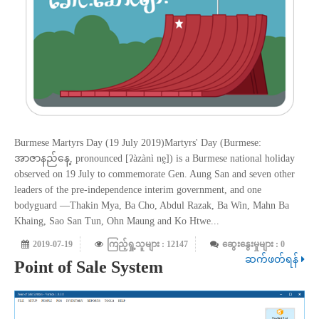
Burmese Martyrs Day (19 July 2019)Martyrs' Day (Burmese:
အာဇာနည်နေ့, pronounced [ʔàzànì nḛ]) is a Burmese national holiday
observed on 19 July to commemorate Gen. Aung San and seven other
leaders of the pre-independence interim government, and one
bodyguard —Thakin Mya, Ba Cho, Abdul Razak, Ba Win, Mahn Ba
Khaing, Sao San Tun, Ohn Maung and Ko Htwe...
2019-07-19
ကြည့်ရှု့သူများ : 12147
ဆွေးနွေးမှုများ : 0
ဆက်ဖတ်ရန်
Point of Sale System