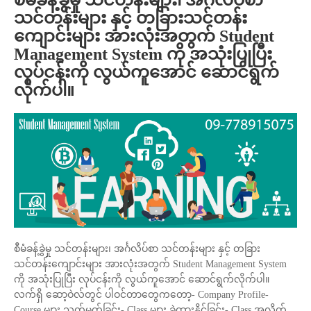
စီမံခန့်ခွဲမှု သင်တန်းများ၊ အင်္ဂလိပ်စာ
သင်တန်းများ နှင့် တခြားသင်တန်း
ကျောင်းများ အားလုံးအတွက် Student
Management System ကို အသုံးပြုပြီး
လုပ်ငန်းကို လွယ်ကူအောင် ဆောင်ရွက်
လိုက်ပါ။
စီမံခန့်ခွဲမှု သင်တန်းများ၊ အင်္ဂလိပ်စာ သင်တန်းများ နှင့် တခြား
သင်တန်းကျောင်းများ အားလုံးအတွက် Student Management System
ကို အသုံးပြုပြီး လုပ်ငန်းကို လွယ်ကူအောင် ဆောင်ရွက်လိုက်ပါ။
လက်ရှိ ဆော့ဝဲလ်တွင် ပါဝင်တာတွေကတော့- Company Profile-
Course များ သတ်မှတ်ခြင်း- Class များ ခွဲထားနိုင်ခြင်း- Class အလိုက်