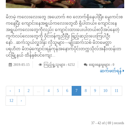
မိဘမဲ့ ကလေးလေးတွေ အယောက် ၈၀ လောက်ရှိနေပါပြီ။ မွေးကင်းစ
ကနေပြီး ကျောင်းနေအရွယ်ကလေးတွေထိ ရှိပါတယ်။ ကျောင်းနေ
အရွယ်ကလေးတွေကိုလည်း ကျောင်းထားပေးပါတယ်။လိုအပ်နေတဲ့
ကွက်လပ်လေးတွေကို ဝိုင်းဝန်ကူညီပြီး ဖြည့်ဆည်းပေးကြပါဦး
နော်...ဆက်သွယ်လှူဒါန်း လိုသူများ---မျိုးဆက်သစ် မိဘမေတ္တာ
ပရဟိတ မိဘမဲ့ကျောင်းရန်ကုန်အနောက်ပိုင်းတက္ကသိုလ်အနီး၊ထန်းတ
ပင်မြို့နယ် ထိန်နှစ်ပင်ကျေး...
2019-05-15
ကြည့်ရှု့သူများ : 6252
ဆွေးနွေးမှုများ : 0
ဆက်ဖတ်ရန်
‹
1
2
...
4
5
6
7
8
9
10
11
12
›
37 - 42 of ( 69 ) records