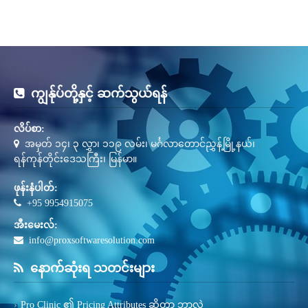
ကျွန်ုပ်တို့နှင့် ဆက်သွယ်ရန်
လိပ်စာ:
အမှတ် ၁၄၊ ၃ လွှာ၊ ၁၁၉ လမ်း၊ မင်္ဂလာတောင်ညွှန့်မြို့နယ်၊
ရန်ကုန်တိုင်းဒေသကြီး၊ မြန်မာ။
ဖုန်းနံပါတ်:
+95 9954915075
အီးမေးလ်:
info@proxsoftwaresolution.com
နောက်ဆုံးရ သတင်းများ
Pro Clinic ၏ Pricing Attributes ဆိုတာ ဘာလဲ