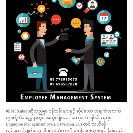
#EMS&nbsp;ဆိုသည်မှာ ဝန်ထမ်းများနှင့် ဆိုင်သော အချက်အလက်
များကို စီမံခန့်ခွဲရာတွင် အသုံးပြုသော ဆော့ဝဲလ် ဖြစ်ပါသည်။
Employee Management System (Version 1.0) တွင် ဘယ်လို
လုပ်ဆောင်ချက်တွေ ပါဝင်လဲဆိုတာကို ဖော်ပြပေးသွားမည် ဖြစ်သည်။