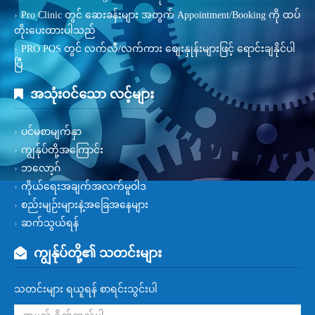
Pro Clinic တွင် ဆေးခန်းများ အတွက် Appointment/Booking ကို ထပ်
တိုးပေးထားပါသည်
PRO POS တွင် လက်လီ/လက်ကား စျေးနှုန်းများဖြင့် ရောင်းချနိုင်ပါ
ပြီ
အသုံးဝင်သော လင့်များ
ပင်မစာမျက်နှာ
ကျွန်ုပ်တို့အကြောင်း
ဘလော့ဂ်
ကိုယ်ရေးအချက်အလက်မူဝါဒ
စည်းမျဉ်းများနဲ့အခြေအနေများ
ဆက်သွယ်ရန်
ကျွန်ုပ်တို့၏ သတင်းများ
သတင်းများ ရယူရန် စာရင်းသွင်းပါ