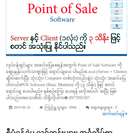
လုပ်ငန်းရှင်များ အဆင်ပြေစေရန်အတွက် Point of Sale Software ကို
ဈေးနှုန်းသက်သာစွာဖြင့် ရောင်းချပေး ပါမည်။Local (Server + Clients)
ချိတ်ဆက်ပြီး သုံးသုံး၊ Computer တစ်လုံးတည်းနဲ့ပဲ သုံးသုံး အဆင်ပြေ
ပါတယ်။POS Software (Basic Modules) ကို (၃ သိန်း) ဖြင့် စတင်
ရောင်းချ ပေးပါမည်။ နှစ်စဉ်ကြေး ပေးရန် မလိုအပ်ပါ၊ အပြီး ဖြစ်
ပါသည်။အသေးစိတ် သိရှိလိုပါက☎️ 0977891507...
2019-06-26
ကြည့်ရှု့သူများ : 8986
ဆွေးနွေးမှုများ : 0
ဆက်ဖတ်ရန်