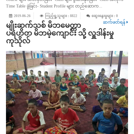
Time Table ခွဲခြင်း- Student Profile များ တည်ဆောက...
2019-06-26
ကြည့်ရှု့သူများ : 8822
ဆွေးနွေးမှုများ : 0
ဆက်ဖတ်ရန်
မျိုးဆက်သစ် မိဘမေတ္တာ
ပရဟိတ မိဘမဲ့ကျောင်း သို့ လှူဒါန်းမှု
ကုသိုလ်